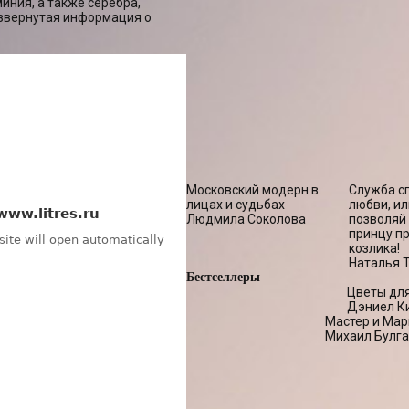
иния, а также серебра,
азвернутая информация о
Московский модерн в
Служба с
лицах и судьбах
любви, ил
Людмила Соколова
позволяй
принцу п
козлика!
Наталья 
Бестселлеры
Цветы дл
Дэниел К
Мастер и Мар
Михаил Булга