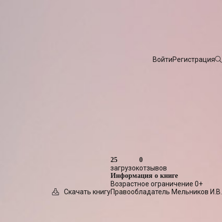
Войти
Регистрация
25
0
загрузок
отзывов
Информация о книге
Возрастное ограничение
0+
Скачать книгу
Правообладатель
Мельников И.В.