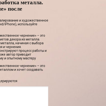
работка металла.
е» после
малирование и художественное
id/iPhone), используйте
жественное чернение» – это
метов декора из металла.
 металла, начиная с выбора
я и чернения.
онстрируют процесс работы и
акже автор приводит
му и опытному мастеру
жественное чернение» – это
металлом и хочет создавать
дерируются