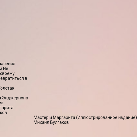
пасения
и Не
 своему
ревратиться в
Толстая
я Элджернона
из
гарита
ков
Мастер и Маргарита (Иллюстрированное издание)
Михаил Булгаков