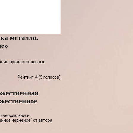
ка металла.
ие»
книг, предоставленные
Рейтинг: 4 (
5
голосов)
ожественная
ожественное
ю версию книги
нное чернение" от автора