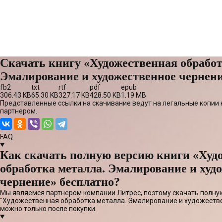
Скачать книгу «Художественная обработ
Эмалирование и художественное чернен
fb2
txt
rtf
pdf
epub
306.43 KB
65.30 KB
327.17 KB
428.50 KB
1.19 MB
Представленные ссылки на скачивание ведут на легальные копии 
партнером.
FAQ
Как скачать полную версию книги «Худ
обработка металла. Эмалирование и худ
чернение» бесплатно?
Мы являемся партнером компании Литрес, поэтому скачать полну
"Художественная обработка металла. Эмалирование и художестве
можно только после покупки.