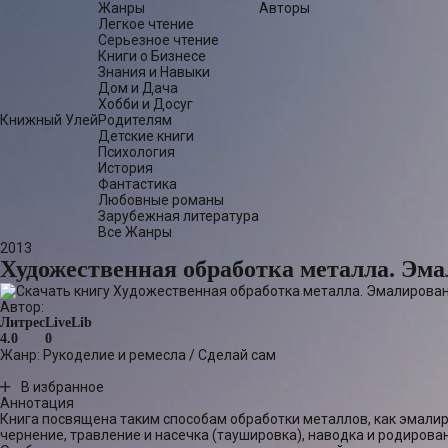
Жанры
Авторы
Легкое чтение
Серьезное чтение
Книги о Бизнесе
Знания и Навыки
Дом и Дача
Хобби и Досуг
Книжный Улей
Родителям
Детские книги
Психология
История
Фантастика
Любовные романы
Зарубежная литература
Все Жанры
2013
Художественная обработка металла. Эма
Автор:
Литрес
LiveLib
4.0
0
Жанр:
Рукоделие и ремесла
/
Сделай сам
В избранное
Аннотация
Книга посвящена таким способам обработки металлов, как эмали
чернение, травление и насечка (таушировка), наводка и родирова