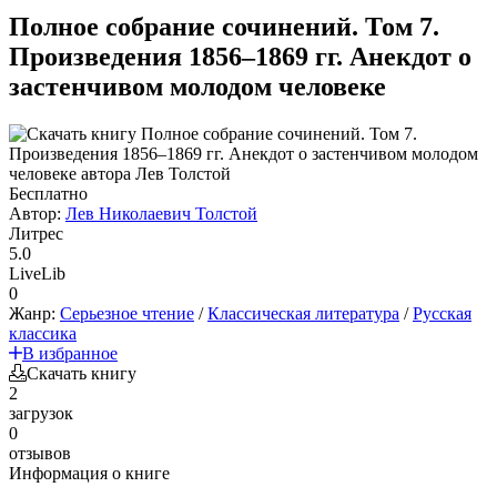
Полное собрание сочинений. Том 7.
Произведения 1856–1869 гг. Анекдот о
застенчивом молодом человеке
Бесплатно
Автор:
Лев Николаевич Толстой
Литрес
5.0
LiveLib
0
Жанр:
Серьезное чтение
/
Классическая литература
/
Русская
классика
В избранное
Скачать книгу
2
загрузок
0
отзывов
Информация о книге