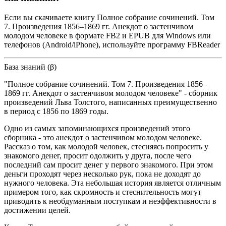
Если вы скачиваете книгу Полное собрание сочинений. Том
7. Произведения 1856–1869 гг. Анекдот о застенчивом
молодом человеке в формате FB2 и EPUB для Windows или
телефонов (Android/iPhone), используйте программу FBReader
База знаний (β)
"Полное собрание сочинений. Том 7. Произведения 1856–
1869 гг. Анекдот о застенчивом молодом человеке" - сборник
произведений Льва Толстого, написанных преимущественно
в период с 1856 по 1869 годы.
Одно из самых запоминающихся произведений этого
сборника - это анекдот о застенчивом молодом человеке.
Рассказ о том, как молодой человек, стесняясь попросить у
знакомого денег, просит одолжить у друга, после чего
последний сам просит денег у первого знакомого. При этом
деньги проходят через несколько рук, пока не доходят до
нужного человека. Эта небольшая история является отличным
примером того, как скромность и стеснительность могут
приводить к необдуманным поступкам и неэффективности в
достижении целей.