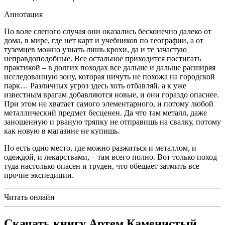
Аннотация
По воле слепого случая они оказались бесконечно далеко от
дома, в мире, где нет карт и учебников по географии, а от
туземцев можно узнать лишь крохи, да и те зачастую
неправдоподобные. Все остальное приходится постигать
практикой – в долгих походах все дальше и дальше расширяя
исследованную зону, которая ничуть не похожа на городской
парк… Различных угроз здесь хоть отбавляй, а к уже
известным врагам добавляются новые, и они гораздо опаснее.
При этом не хватает самого элементарного, и потому любой
металлический предмет бесценен. Да что там металл, даже
заношенную и рваную тряпку не отправишь на свалку, потому
как новую в магазине не купишь.
Но есть одно место, где можно разжиться и металлом, и
одеждой, и лекарствами, – там всего полно. Вот только поход
туда настолько опасен и труден, что обещает затмить все
прочие экспедиции.
Читать онлайн
Скачать книгу Артем Каменистый