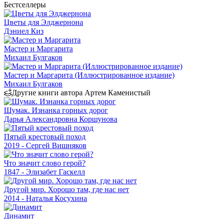
Бестселлеры
Цветы для Элджернона
Дэниел Киз
Мастер и Маргарита
Михаил Булгаков
Мастер и Маргарита (Иллюстрированное издание)
Михаил Булгаков
Другие книги автора Артем Каменистый
Шумак. Изнанка горных дорог
Дарья Александровна Коршунова
Пятый крестовый поход
2019 - Сергей Вишняков
Что значит слово герой?
1847 - Элизабет Гаскелл
Другой мир. Хорошо там, где нас нет
2014 - Наталья Косухина
Динамит