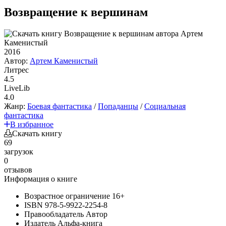
Возвращение к вершинам
2016
Автор:
Артем Каменистый
Литрес
4.5
LiveLib
4.0
Жанр:
Боевая фантастика
/
Попаданцы
/
Социальная
фантастика
В избранное
Скачать книгу
69
загрузок
0
отзывов
Информация о книге
Возрастное ограничение
16+
ISBN
978-5-9922-2254-8
Правообладатель
Автор
Издатель
Альфа-книга