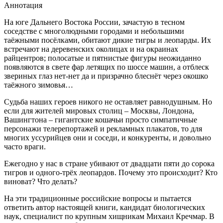
Аннотация
На юге Дальнего Востока России, зачастую в тесном
соседстве с многолюдными городами и небольшими
таёжными посёлками, обитают дикие тигры и леопарды. Их
встречают на деревенских околицах и на окраинах
райцентров; полосатые и пятнистые фигуры неожиданно
появляются в свете фар летящих по шоссе машин, а отблеск
звериных глаз нет-нет да и призрачно блеснёт через окошко
таёжного зимовья…
Судьба наших героев никого не оставляет равнодушным. Но
если для жителей мировых столиц – Москвы, Лондона,
Вашингтона – гигантские кошачьи просто симпатичные
персонажи телерепортажей и рекламных плакатов, то для
многих уссурийцев они и соседи, и конкуренты, и довольно
часто враги.
Ежегодно у нас в стране убивают от двадцати пяти до сорока
тигров и одного-трёх леопардов. Почему это происходит? Кто
виноват? Что делать?
На эти традиционные российские вопросы и пытается
ответить автор настоящей книги, кандидат биологических
наук, специалист по крупным хищникам Михаил Кречмар. В