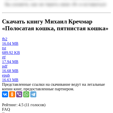
Скачать книгу Михаил Кречмар
«Полосатая кошка, пятнистая кошка»
fb2
16.04 MB
txt
689.92 KB
rtf
17.94 MB
pdf
16.68 MB
epub
16.63 MB
Представленные ссылки на скачивание ведут на легальные
копии книг, предоставленные партнером.
Рейтинг: 4.5 (
11
голосов)
FAQ