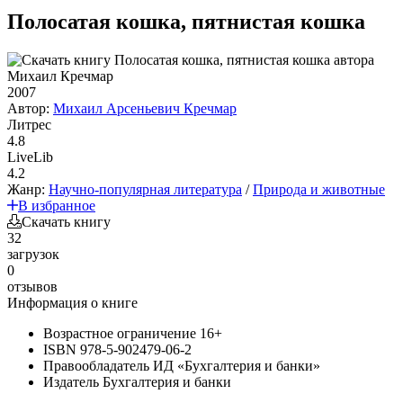
Полосатая кошка, пятнистая кошка
2007
Автор:
Михаил Арсеньевич Кречмар
Литрес
4.8
LiveLib
4.2
Жанр:
Научно-популярная литература
/
Природа и животные
В избранное
Скачать книгу
32
загрузок
0
отзывов
Информация о книге
Возрастное ограничение
16+
ISBN
978-5-902479-06-2
Правообладатель
ИД «Бухгалтерия и банки»
Издатель
Бухгалтерия и банки