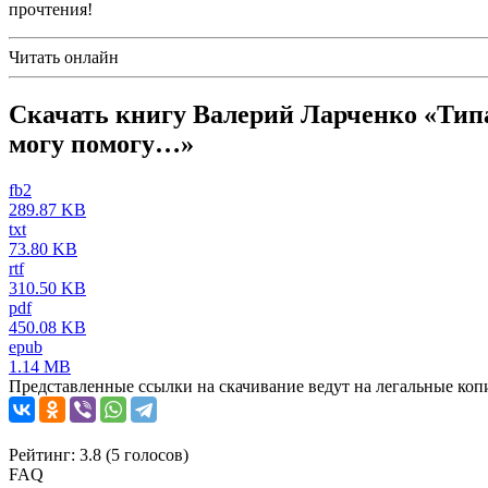
прочтения!
Читать онлайн
Скачать книгу Валерий Ларченко «Типа 
могу помогу…»
fb2
289.87 KB
txt
73.80 KB
rtf
310.50 KB
pdf
450.08 KB
epub
1.14 MB
Представленные ссылки на скачивание ведут на легальные коп
Рейтинг: 3.8 (
5
голосов)
FAQ