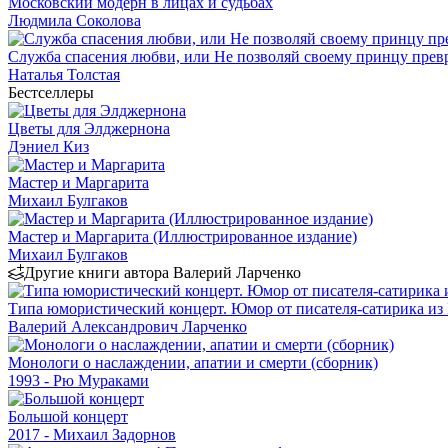
Московский модерн в лицах и судьбах
Людмила Соколова
Служба спасения любви, или Не позволяй своему принцу превр
Наталья Толстая
Бестселлеры
Цветы для Элджернона
Дэниел Киз
Мастер и Маргарита
Михаил Булгаков
Мастер и Маргарита (Иллюстрированное издание)
Михаил Булгаков
Другие книги автора Валерий Ларченко
Типа юмористический концерт. Юмор от писателя-сатирика из
Валерий Александрович Ларченко
Монологи о наслаждении, апатии и смерти (сборник)
1993 - Рю Мураками
Большой концерт
2017 - Михаил Задорнов