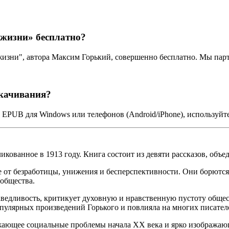
 жизни» бесплатно?
жизни", автора Максим Горький, совершенно бесплатно. Мы па
скачивания?
 EPUB для Windows или телефонов (Android/iPhone), используй
кованное в 1913 году. Книга состоит из девяти рассказов, объ
 от безработицы, унижения и бесперспективности. Они борются з
 общества.
ведливость, критикует духовную и нравственную пустоту общес
пулярных произведений Горького и повлияла на многих писател
ражающее социальные проблемы начала XX века и ярко изобража