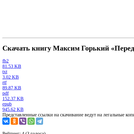
Скачать книгу Максим Горький «Перед
fb2
81.53 KB
txt
3.02 KB
rtf
89.87 KB
pdf
152.37 KB
epub
945.62 KB
Представленные ссылки на скачивание ведут на легальные коп
Рейтинг: 4 (
3
голоса)