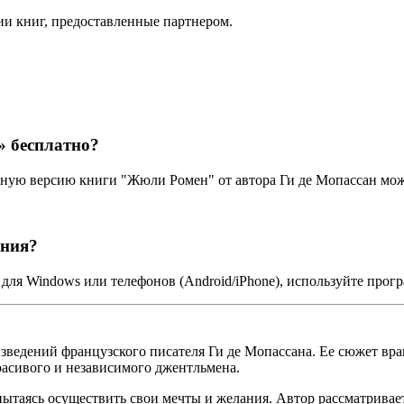
ии книг, предоставленные партнером.
 бесплатно?
лную версию книги "Жюли Ромен" от автора Ги де Мопассан мож
ания?
ля Windows или телефонов (Android/iPhone), используйте прог
зведений французского писателя Ги де Мопассана. Ее сюжет в
красивого и независимого джентльмена.
пытаясь осуществить свои мечты и желания. Автор рассматрива