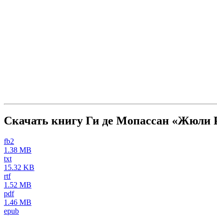
Скачать книгу Ги де Мопассан «Жюли 
fb2
1.38 MB
txt
15.32 KB
rtf
1.52 MB
pdf
1.46 MB
epub