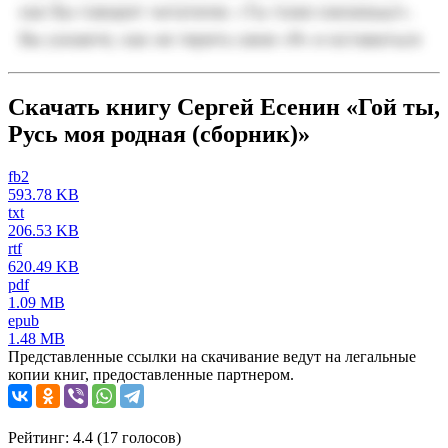
Скачать книгу Сергей Есенин «Гой ты,
Русь моя родная (сборник)»
fb2
593.78 KB
txt
206.53 KB
rtf
620.49 KB
pdf
1.09 MB
epub
1.48 MB
Представленные ссылки на скачивание ведут на легальные
копии книг, предоставленные партнером.
Рейтинг: 4.4 (
17
голосов)