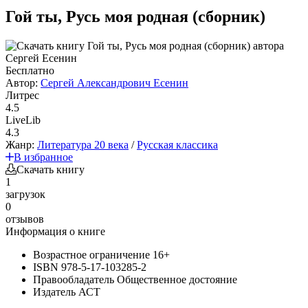
Гой ты, Русь моя родная (сборник)
Бесплатно
Автор:
Сергей Александрович Есенин
Литрес
4.5
LiveLib
4.3
Жанр:
Литература 20 века
/
Русская классика
В избранное
Скачать книгу
1
загрузок
0
отзывов
Информация о книге
Возрастное ограничение
16+
ISBN
978-5-17-103285-2
Правообладатель
Общественное достояние
Издатель
АСТ