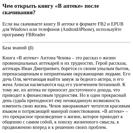
Чем открыть книгу «В аптеке» после
скачивания?
Если вы скачиваете книгу В аптеке в формате FB2 и EPUB
для Windows или телефонов (Android/iPhone), используйте
программу FBReader
База знаний (β)
Книга «В аптеке» Антона Чехова – это рассказ о жизни
провинциальных аптекарей и их трудностях. Герой рассказа,
аптекарь Иван Дмитриевич, борется со своим унылым бытом,
перенасыщенным и неприятными окружающими людьми. Его
дочь Оля, мечтающая выйти замуж за бедного актера, и его
жена Анисья насмехаются над его увлечением ботаникой. К
тому же, их аптека не приносит достаточного дохода, что
приводит к финансовым трудностям. Но в один прекрасный
день судьба преподносит ему неожиданную возможность
изменить свою жизнь. Чехов завораживает читателя красивым
языком и потрясающей манерой повествования. «В аптеке» –
это прекрасное произведение о жизни, которое приводит к
общению с самим собой, к поиску жизненного смысла, к
продвижению вперед и к решению своих проблем.