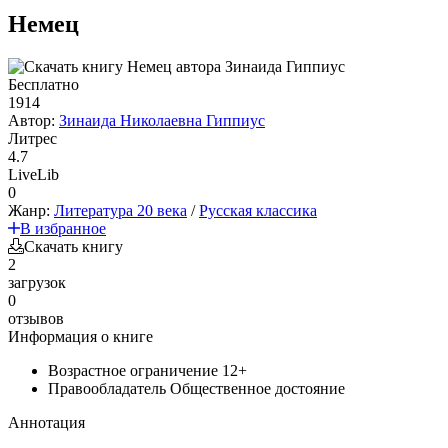
Немец
Бесплатно
1914
Автор:
Зинаида Николаевна Гиппиус
Литрес
4.7
LiveLib
0
Жанр:
Литература 20 века
/
Русская классика
В избранное
Скачать книгу
2
загрузок
0
отзывов
Информация о книге
Возрастное ограничение
12+
Правообладатель
Общественное достояние
Аннотация