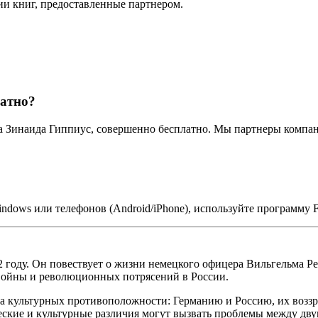
ии книг, предоставленные партнером.
латно?
ра Зинаида Гиппиус, совершенно бесплатно. Мы партнеры компа
ndows или телефонов (Android/iPhone), используйте программу 
 году. Он повествует о жизни немецкого офицера Вильгельма Р
войны и революционных потрясений в России.
а культурных противоположности: Германию и Россию, их воззр
ческие и культурные различия могут вызвать проблемы между д