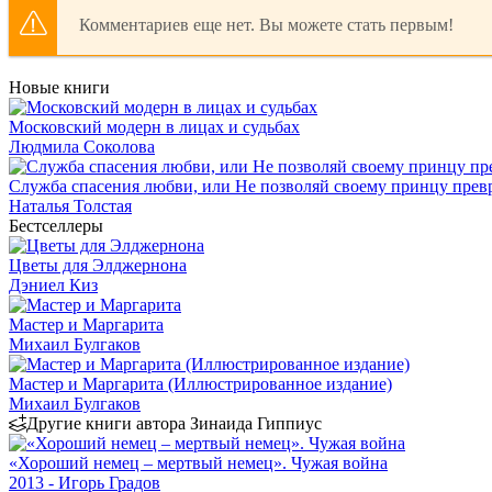
Комментариев еще нет. Вы можете стать первым!
Новые книги
Московский модерн в лицах и судьбах
Людмила Соколова
Служба спасения любви, или Не позволяй своему принцу превр
Наталья Толстая
Бестселлеры
Цветы для Элджернона
Дэниел Киз
Мастер и Маргарита
Михаил Булгаков
Мастер и Маргарита (Иллюстрированное издание)
Михаил Булгаков
Другие книги автора Зинаида Гиппиус
«Хороший немец – мертвый немец». Чужая война
2013 - Игорь Градов