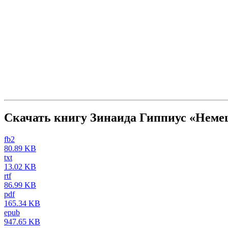
Скачать книгу Зинаида Гиппиус «Неме
fb2
80.89 KB
txt
13.02 KB
rtf
86.99 KB
pdf
165.34 KB
epub
947.65 KB