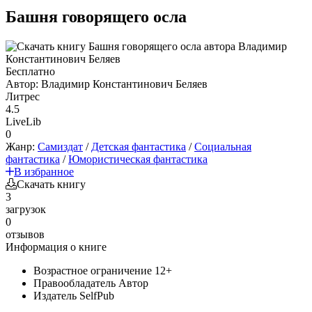
Башня говорящего осла
Бесплатно
Автор:
Владимир Константинович Беляев
Литрес
4.5
LiveLib
0
Жанр:
Самиздат
/
Детская фантастика
/
Социальная
фантастика
/
Юмористическая фантастика
В избранное
Скачать книгу
3
загрузок
0
отзывов
Информация о книге
Возрастное ограничение
12+
Правообладатель
Автор
Издатель
SelfPub