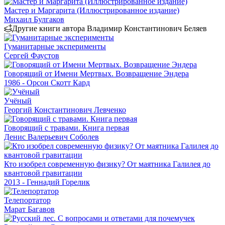
Мастер и Маргарита (Иллюстрированное издание)
Михаил Булгаков
Другие книги автора Владимир Константинович Беляев
Гуманитарные эксперименты
Сергей Фаустов
Говорящий от Имени Мертвых. Возвращение Эндера
1986 - Орсон Скотт Кард
Учёный
Георгий Константинович Левченко
Говорящий с травами. Книга первая
Денис Валерьевич Соболев
Кто изобрел современную физику? От маятника Галилея до
квантовой гравитации
2013 - Геннадий Горелик
Телепортатор
Марат Багавов