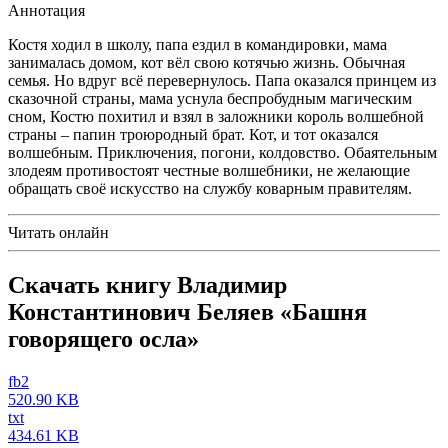
Аннотация
Костя ходил в школу, папа ездил в командировки, мама
занималась домом, кот вёл свою котячью жизнь. Обычная
семья. Но вдруг всё перевернулось. Папа оказался принцем из
сказочной страны, мама уснула беспробудным магическим
сном, Костю похитил и взял в заложники король волшебной
страны – папин троюродный брат. Кот, и тот оказался
волшебным. Приключения, погони, колдовство. Обаятельным
злодеям противостоят честные волшебники, не желающие
обращать своё искусство на службу коварным правителям.
Читать онлайн
Скачать книгу Владимир
Константинович Беляев «Башня
говорящего осла»
fb2
520.90 KB
txt
434.61 KB