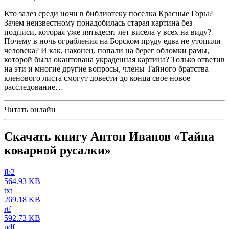
Кто залез среди ночи в библиотеку поселка Красные Горы?
Зачем неизвестному понадобилась старая картина без
подписи, которая уже пятьдесят лет висела у всех на виду?
Почему в ночь ограбления на Борском пруду едва не утопили
человека? И как, наконец, попали на берег обломки рамы,
которой была окантована украденная картина? Только ответив
на эти и многие другие вопросы, члены Тайного братства
кленового листа смогут довести до конца свое новое
расследование…
Читать онлайн
Скачать книгу Антон Иванов «Тайна
коварной русалки»
fb2
564.93 KB
txt
269.18 KB
rtf
592.73 KB
pdf