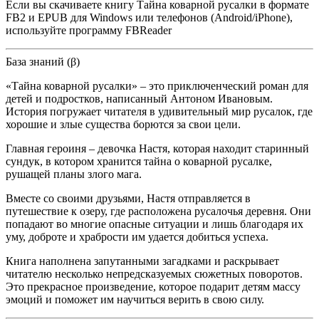
Если вы скачиваете книгу Тайна коварной русалки в формате
FB2 и EPUB для Windows или телефонов (Android/iPhone),
используйте программу FBReader
База знаний (β)
«Тайна коварной русалки» – это приключенческий роман для
детей и подростков, написанный Антоном Ивановым.
История погружает читателя в удивительный мир русалок, где
хорошие и злые существа борются за свои цели.
Главная героиня – девочка Настя, которая находит старинный
сундук, в котором хранится тайна о коварной русалке,
рушащей планы злого мага.
Вместе со своими друзьями, Настя отправляется в
путешествие к озеру, где расположена русалочья деревня. Они
попадают во многие опасные ситуации и лишь благодаря их
уму, доброте и храбрости им удается добиться успеха.
Книга наполнена запутанными загадками и раскрывает
читателю несколько непредсказуемых сюжетных поворотов.
Это прекрасное произведение, которое подарит детям массу
эмоций и поможет им научиться верить в свою силу.