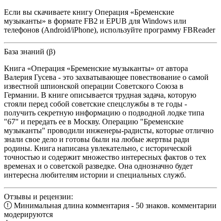
Если вы скачиваете книгу Операция «Бременские
музыканты» в формате FB2 и EPUB для Windows или
телефонов (Android/iPhone), используйте программу FBReader
База знаний (β)
Книга «Операция «Бременские музыканты» от автора
Валерия Гусева - это захватывающее повествование о самой
известной шпионской операции Советского Союза в
Германии. В книге описывается трудная задача, которую
стояли перед собой советские спецслужбы в те годы -
получить секретную информацию о подводной лодке типа
"67" и передать ее в Москву. Операцию "Бременские
музыканты" проводили инженеры-радисты, которые отлично
знали свое дело и готовы были на любые жертвы ради
родины. Книга написана увлекательно, с исторической
точностью и содержит множество интересных фактов о тех
временах и о советской разведке. Она однозначно будет
интересна любителям истории и специальных служб.
Отзывы и рецензии:
Минимальная длина комментария - 50 знаков. комментарии
модерируются