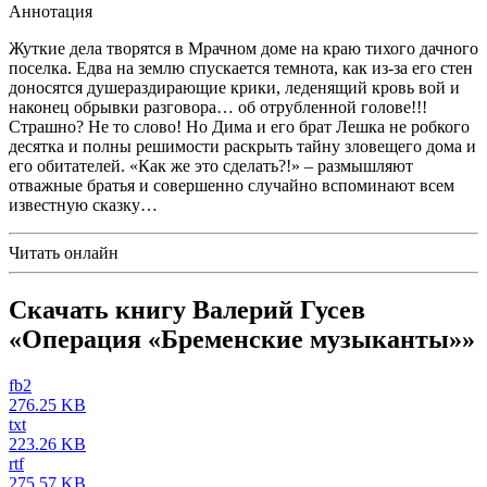
Аннотация
Жуткие дела творятся в Мрачном доме на краю тихого дачного
поселка. Едва на землю спускается темнота, как из-за его стен
доносятся душераздирающие крики, леденящий кровь вой и
наконец обрывки разговора… об отрубленной голове!!!
Страшно? Не то слово! Но Дима и его брат Лешка не робкого
десятка и полны решимости раскрыть тайну зловещего дома и
его обитателей. «Как же это сделать?!» – размышляют
отважные братья и совершенно случайно вспоминают всем
известную сказку…
Читать онлайн
Скачать книгу Валерий Гусев
«Операция «Бременские музыканты»»
fb2
276.25 KB
txt
223.26 KB
rtf
275.57 KB