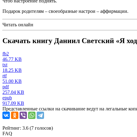
Чтоб настроение поднять.
Подарок родителям – своеобразные настрои – аффирмации.
Читать онлайн
Скачать книгу Даниил Светский «Я ход
fb2
46.77 KB
txt
18.25 KB
rtf
51.00 KB
pdf
257.04 KB
epub
917.09 KB
Представленные ссылки на скачивание ведут на легальные коп
Рейтинг: 3.6 (
7
голосов)
FAQ