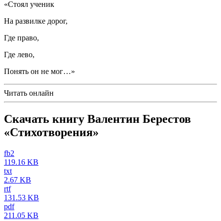
«Стоял ученик
На развилке дорог,
Где право,
Где лево,
Понять он не мог…»
Читать онлайн
Скачать книгу Валентин Берестов
«Стихотворения»
fb2
119.16 KB
txt
2.67 KB
rtf
131.53 KB
pdf
211.05 KB