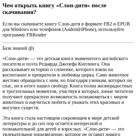
Чем открыть книгу «Слон-дитя» после
скачивания?
Если вы скачиваете книгу Слон-дитя в формате FB2 и EPUB
для Windows или телефонов (Android/iPhone), используйте
программу FBReader
База знаний (β)
«Слон-дитя» — это детская книга знаменитого английского
писателя и поэта Редьярда Джозефа Киплинга. Она
рассказывает историю о слоненке, которого взяли на
воспитание и превратили в любимца цирка. Само животное
жестоко обращались с ним, но благодаря узникам, которых он
спас, он в итоге нашел свободу. Книга полна жизнерадостных
и трогательных моментов, участвуя в которых, юные читатели
получают прекрасную возможность познакомиться с миром
животных и научиться любить и уважать этих красивых и
могучих существ.
Эта книга стала настоящим сокровищем в мире детской
литературы и до сих пор остается интересной и
познавательной для детей и взрослых. «Слон-дитя» — это
увлекательное произведение, которое не оставит никого