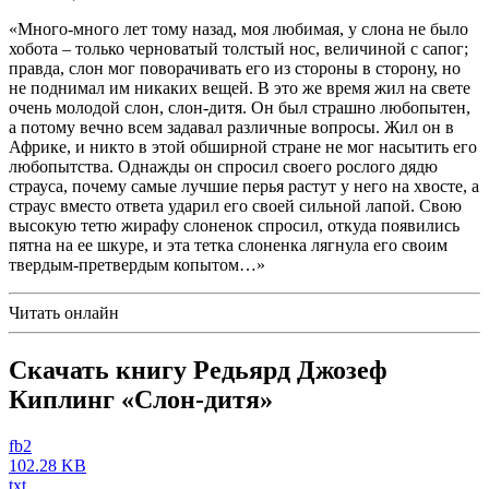
«Много-много лет тому назад, моя любимая, у слона не было
хобота – только черноватый толстый нос, величиной с сапог;
правда, слон мог поворачивать его из стороны в сторону, но
не поднимал им никаких вещей. В это же время жил на свете
очень молодой слон, слон-дитя. Он был страшно любопытен,
а потому вечно всем задавал различные вопросы. Жил он в
Африке, и никто в этой обширной стране не мог насытить его
любопытства. Однажды он спросил своего рослого дядю
страуса, почему самые лучшие перья растут у него на хвосте, а
страус вместо ответа ударил его своей сильной лапой. Свою
высокую тетю жирафу слоненок спросил, откуда появились
пятна на ее шкуре, и эта тетка слоненка лягнула его своим
твердым-претвердым копытом…»
Читать онлайн
Скачать книгу Редьярд Джозеф
Киплинг «Слон-дитя»
fb2
102.28 KB
txt