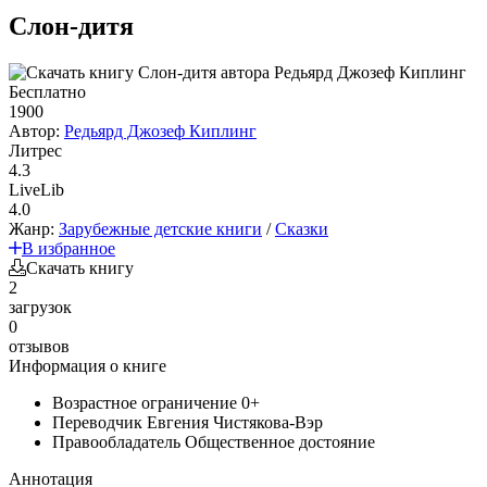
Слон-дитя
Бесплатно
1900
Автор:
Редьярд Джозеф Киплинг
Литрес
4.3
LiveLib
4.0
Жанр:
Зарубежные детские книги
/
Сказки
В избранное
Скачать книгу
2
загрузок
0
отзывов
Информация о книге
Возрастное ограничение
0+
Переводчик
Евгения Чистякова-Вэр
Правообладатель
Общественное достояние
Аннотация