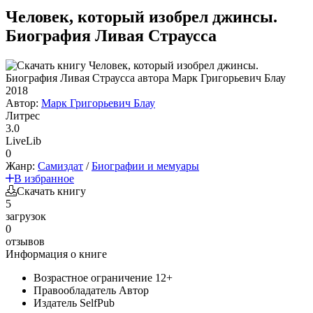
Человек, который изобрел джинсы.
Биография Ливая Страусса
2018
Автор:
Марк Григорьевич Блау
Литрес
3.0
LiveLib
0
Жанр:
Самиздат
/
Биографии и мемуары
В избранное
Скачать книгу
5
загрузок
0
отзывов
Информация о книге
Возрастное ограничение
12+
Правообладатель
Автор
Издатель
SelfPub