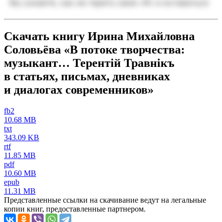
Скачать книгу Ирина Михайловна
Соловьёва «В потоке творчества:
музыкант… Терентiй Травнiкъ
в статьях, письмах, дневниках
и диалогах современников»
fb2
10.68 MB
txt
343.09 KB
rtf
11.85 MB
pdf
10.60 MB
epub
11.31 MB
Представленные ссылки на скачивание ведут на легальные
копии книг, предоставленные партнером.