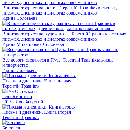
В потоке творчества: поэт… Терентiй Травнiкъ в статьях,
письмах, дневниках и диалогах современников
Ирина Соловьёва
В потоке творчества: художник… Терентiй Травнiкъ в статьях,
письмах, дневниках и диалогах современников
Ирина Михайловна Соловьёва
Все дороги стекаются в Путь. Терентiй Травнiкъ: жизнь
и творчество
Ирина Соловьёва
Письма и дневники. Книга первая
Терентiй Травнiкъ
Ген Огинского
2015 - Иво Залуский
Письма и дневники. Книга вторая
Терентiй Травнiкъ
Бетховен