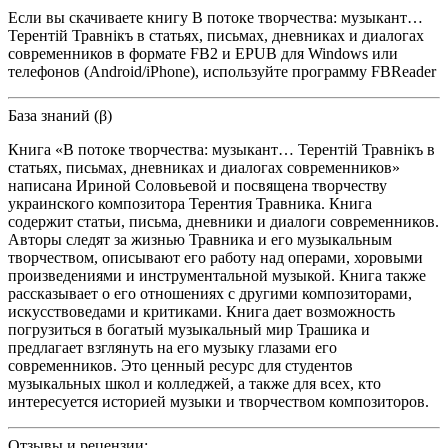
Если вы скачиваете книгу В потоке творчества: музыкант…
Терентiй Травнiкъ в статьях, письмах, дневниках и диалогах
современников в формате FB2 и EPUB для Windows или
телефонов (Android/iPhone), используйте программу FBReader
База знаний (β)
Книга «В потоке творчества: музыкант… Терентiй Травнiкъ в
статьях, письмах, дневниках и диалогах современников»
написана Ириной Соловьевой и посвящена творчеству
украинского композитора Терентия Травника. Книга
содержит статьи, письма, дневники и диалоги современников.
Авторы следят за жизнью Травника и его музыкальным
творчеством, описывают его работу над операми, хоровыми
произведениями и инструментальной музыкой. Книга также
рассказывает о его отношениях с другими композиторами,
искусствоведами и критиками. Книга дает возможность
погрузиться в богатый музыкальный мир Трашика и
предлагает взглянуть на его музыку глазами его
современников. Это ценный ресурс для студентов
музыкальных школ и колледжей, а также для всех, кто
интересуется историей музыки и творчеством композиторов.
Отзывы и рецензии: