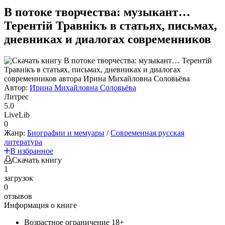
В потоке творчества: музыкант…
Терентiй Травнiкъ в статьях, письмах,
дневниках и диалогах современников
Автор:
Ирина Михайловна Соловьёва
Литрес
5.0
LiveLib
0
Жанр:
Биографии и мемуары
/
Современная русская
литература
В избранное
Скачать книгу
1
загрузок
0
отзывов
Информация о книге
Возрастное ограничение
18+