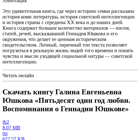
Аннотация
Это удивительная книга, где через историю семьи рассказана
история коми литературы, история советской интеллигенции
и история страны с середины XX века и до наших дней.
Книга содержит большое количество материалов — писем,
статей, речей, высказываний Геннадия Юшкова и его
окружения, что делает ее ценным историческим
свидетельством. Личный, лиричный тон текста позволяет
погрузиться в реальную жизнь людей того времени и понять
чувства и мысли уходящей социальной натуры — советской
интеллигенции.
Читать онлайн
Скачать книгу Галина Евгеньевна
Юшкова «Пятьдесят один год любви.
Воспоминания о Геннадии Юшкове»
fb2
8.07 MB
txt
622.57 KB