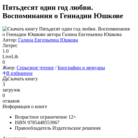
Пятьдесят один год любви.
Воспоминания о Геннадии Юшкове
Автор:
Галина Евгеньевна Юшкова
Литрес
1.0
LiveLib
0
Жанр:
Серьезное чтение
/
Биографии и мемуары
В избранное
Скачать книгу
3
загрузок
0
отзывов
Информация о книге
Возрастное ограничение
12+
ISBN
9785448553967
Правообладатель
Издательские решения