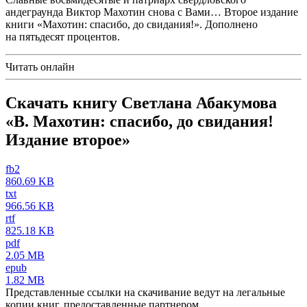
андеграунда Виктор Махотин снова с Вами… Второе издание
книги «Махотин: спасибо, до свидания!». Дополнено
на пятьдесят процентов.
Читать онлайн
Скачать книгу Светлана Абакумова
«В. Махотин: спасибо, до свидания!
Издание второе»
fb2
860.69 KB
txt
966.56 KB
rtf
825.18 KB
pdf
2.05 MB
epub
1.82 MB
Представленные ссылки на скачивание ведут на легальные
копии книг, предоставленные партнером.