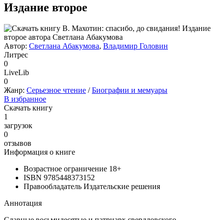
Издание второе
Автор:
Светлана Абакумова
,
Владимир Головин
Литрес
0
LiveLib
0
Жанр:
Серьезное чтение
/
Биографии и мемуары
В избранное
Скачать книгу
1
загрузок
0
отзывов
Информация о книге
Возрастное ограничение
18+
ISBN
9785448373152
Правообладатель
Издательские решения
Аннотация
Славные восьмидесятые и патриарх свердловского