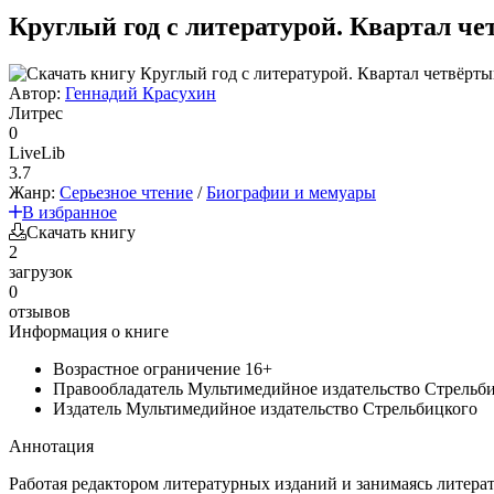
Круглый год с литературой. Квартал ч
Автор:
Геннадий Красухин
Литрес
0
LiveLib
3.7
Жанр:
Серьезное чтение
/
Биографии и мемуары
В избранное
Скачать книгу
2
загрузок
0
отзывов
Информация о книге
Возрастное ограничение
16+
Правообладатель
Мультимедийное издательство Стрельб
Издатель
Мультимедийное издательство Стрельбицкого
Аннотация
Работая редактором литературных изданий и занимаясь литера