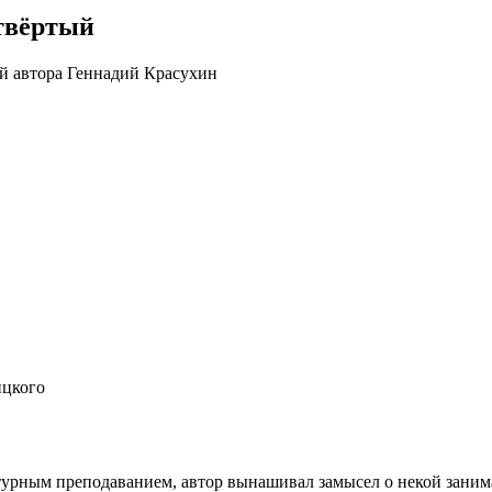
етвёртый
ицкого
турным преподаванием, автор вынашивал замысел о некой заним