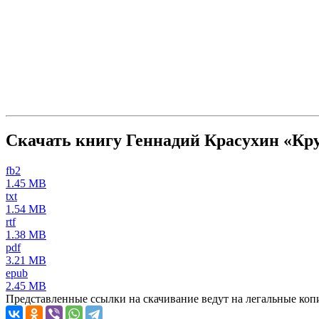
Скачать книгу Геннадий Красухин «Кру
fb2
1.45 MB
txt
1.54 MB
rtf
1.38 MB
pdf
3.21 MB
epub
2.45 MB
Представленные ссылки на скачивание ведут на легальные коп