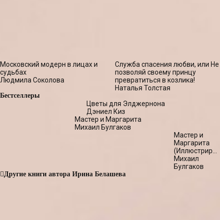
Московский модерн в лицах и
Служба спасения любви, или Не
судьбах
позволяй своему принцу
Людмила Соколова
превратиться в козлика!
Наталья Толстая
Бестселлеры
Цветы для Элджернона
Дэниел Киз
Мастер и Маргарита
Михаил Булгаков
Мастер и
Маргарита
(Иллюстриро
издание)
Михаил
Булгаков
Другие книги автора Ирина Белашева