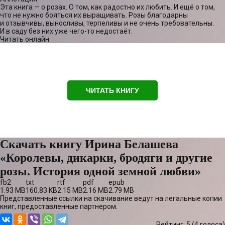
Эта книга — о розах. О том, как радостно их любить. И ещё о том,
что не нужно бояться их выращивать. Розы благодарны
и отзывчивы, выносливы, терпеливы и не очень требовательны.
И в саду без них уже чего-то недостаёт.
Читать онлайн
ЧИТАТЬ КНИГУ
Скачать книгу Ирина Белашева
«Королевы, дикарки, бродяги и другие
розы. История одной земной любви»
fb2
txt
rtf
pdf
epub
1.93 MB
160.83 KB
2.15 MB
2.16 MB
2.79 MB
Представленные ссылки на скачивание ведут на легальные копии
книг, предоставленные партнером.
Рейтинг: 5 (
4
голоса)