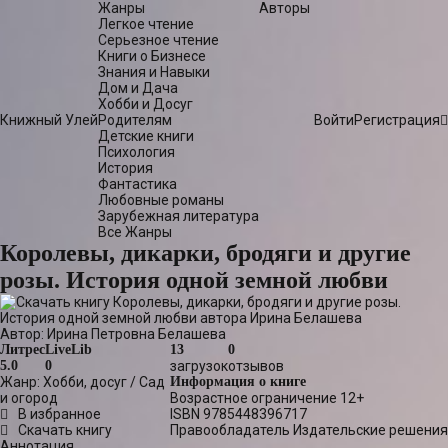
Жанры
Авторы
Легкое чтение
Серьезное чтение
Книги о Бизнесе
Знания и Навыки
Дом и Дача
Хобби и Досуг
Книжный Улей
Родителям
Войти
Регистрация
Детские книги
Психология
История
Фантастика
Любовные романы
Зарубежная литература
Все Жанры
Королевы, дикарки, бродяги и другие
розы. История одной земной любви
Автор:
Ирина Петровна Белашева
Литрес
LiveLib
13
0
5.0
0
загрузок
отзывов
Жанр:
Хобби, досуг
/
Сад
Информация о книге
и огород
Возрастное ограничение
12+
В избранное
ISBN
9785448396717
Скачать книгу
Правообладатель
Издательские решения
Аннотация