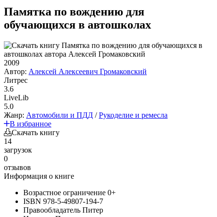
Памятка по вождению для
обучающихся в автошколах
2009
Автор:
Алексей Алексеевич Громаковский
Литрес
3.6
LiveLib
5.0
Жанр:
Автомобили и ПДД
/
Рукоделие и ремесла
В избранное
Скачать книгу
14
загрузок
0
отзывов
Информация о книге
Возрастное ограничение
0+
ISBN
978-5-49807-194-7
Правообладатель
Питер