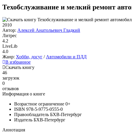
Техобслуживание и мелкий ремонт авт
2010
Автор:
Алексей Анатольевич Гладкий
Литрес
4.2
LiveLib
4.0
Жанр:
Хобби, досуг
/
Автомобили и ПДД
В избранное
Скачать книгу
46
загрузок
0
отзывов
Информация о книге
Возрастное ограничение
0+
ISBN
978-5-9775-0555-0
Правообладатель
БХВ-Петербург
Издатель
БХВ-Петербург
Аннотация