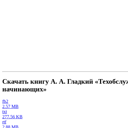
Скачать книгу А. А. Гладкий «Техобсл
начинающих»
fb2
2.57 MB
txt
277.56 KB
rtf
2.88 MB