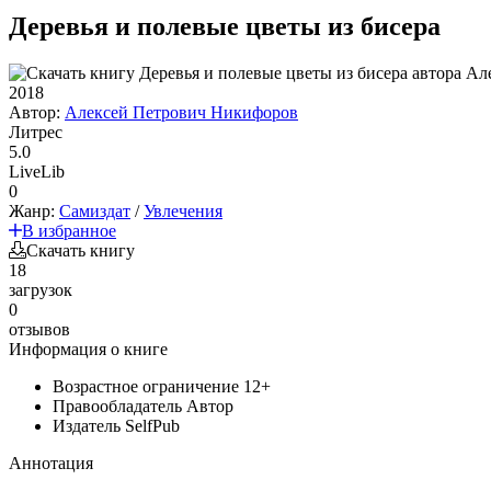
Деревья и полевые цветы из бисера
2018
Автор:
Алексей Петрович Никифоров
Литрес
5.0
LiveLib
0
Жанр:
Самиздат
/
Увлечения
В избранное
Скачать книгу
18
загрузок
0
отзывов
Информация о книге
Возрастное ограничение
12+
Правообладатель
Автор
Издатель
SelfPub
Аннотация