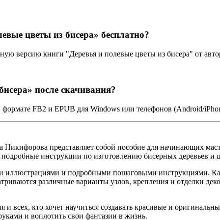
евые цветы из бисера» бесплатно?
ную версию книги "Деревья и полевые цветы из бисера" от авт
бисера» после скачивания?
в формате FB2 и EPUB для Windows или телефонов (Android/iPho
а Никифорова представляет собой пособие для начинающих маст
 подробные инструкции по изготовлению бисерных деревьев и ц
ими иллюстрациями и подробными пошаговыми инструкциями. Ка
матриваются различные варианты узлов, крепления и отделки де
я и всех, кто хочет научиться создавать красивые и оригиналь
руками и воплотить свои фантазии в жизнь.