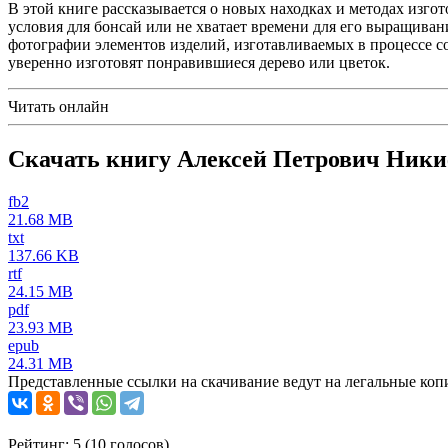
В этой книге рассказывается о новых находках и методах изгот
условия для бонсай или не хватает времени для его выращиван
фотографии элементов изделий, изготавливаемых в процессе 
уверенно изготовят понравившиеся дерево или цветок.
Читать онлайн
Скачать книгу Алексей Петрович Ники
fb2
21.68 MB
txt
137.66 KB
rtf
24.15 MB
pdf
23.93 MB
epub
24.31 MB
Представленные ссылки на скачивание ведут на легальные коп
Рейтинг: 5 (
10
голосов)