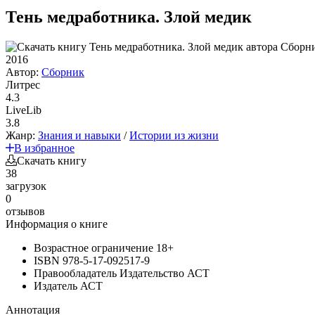
Тень медработника. Злой медик
2016
Автор:
Сборник
Литрес
4.3
LiveLib
3.8
Жанр:
Знания и навыки
/
Истории из жизни
В избранное
Скачать книгу
38
загрузок
0
отзывов
Информация о книге
Возрастное ограничение
18+
ISBN
978-5-17-092517-9
Правообладатель
Издательство АСТ
Издатель
АСТ
Аннотация