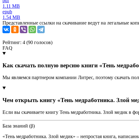
pdf
1.11 MB
epub
1.54 MB
Представленные ссылки на скачивание ведут на легальные коп
Рейтинг: 4 (
90
голосов)
FAQ
Как скачать полную версию книги «Тень медрабо
Мы являемся партнером компании Литрес, поэтому скачать пол
Чем открыть книгу «Тень медработника. Злой ме
Если вы скачиваете книгу Тень медработника. Злой медик в ф
База знаний (β)
«Тень медработника. Злой медик» – непростая книга, написан