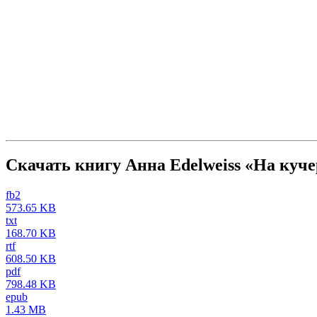
Скачать книгу Анна Edelweiss «На куче
fb2
573.65 KB
txt
168.70 KB
rtf
608.50 KB
pdf
798.48 KB
epub
1.43 MB