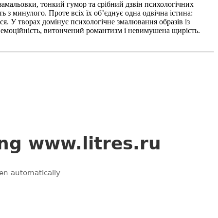
 замальовки, тонкий гумор та срібний дзвін психологічних
з минулого. Проте всіх їх об’єднує одна одвічна істина:
ся. У творах домінує психологічне змалювання образів із
 емоційність, витончений романтизм і невимушена щирість.