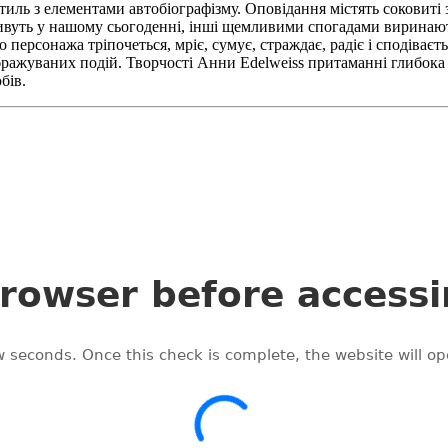
тиль з елементами автобіографізму. Оповідання містять соковиті
живуть у нашому сьогоденні, інші щемливими спогадами виринають 
персонажа тріпочеться, мріє, сумує, страждає, радіє і сподіваєть
бражуваних подій. Творчості Анни Edelweiss притаманні глибока
бів.