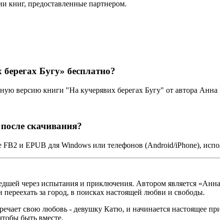
ии книг, предоставленные партнером.
 берегах Бугу» бесплатно?
ную версию книги "На кучерявих берегах Бугу" от автора Анна 
 после скачивания?
е FB2 и EPUB для Windows или телефонов (Android/iPhone), исп
едшей через испытания и приключения. Автором является «Анна E
 переехать за город, в поисках настоящей любви и свободы.
речает свою любовь - девушку Катю, и начинается настоящее п
чтобы быть вместе.