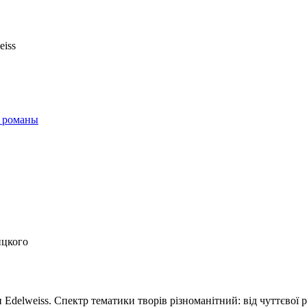
 романы
ицкого
Edelweiss. Спектр тематики творів різноманітний: від чуттєвої 