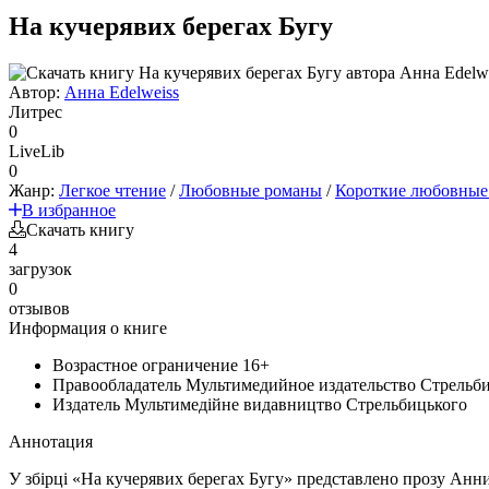
На кучерявих берегах Бугу
Автор:
Анна Edelweiss
Литрес
0
LiveLib
0
Жанр:
Легкое чтение
/
Любовные романы
/
Короткие любовные
В избранное
Скачать книгу
4
загрузок
0
отзывов
Информация о книге
Возрастное ограничение
16+
Правообладатель
Мультимедийное издательство Стрельб
Издатель
Мультимедійне видавництво Стрельбицького
Аннотация
У збірці «На кучерявих берегах Бугу» представлено прозу Анни 