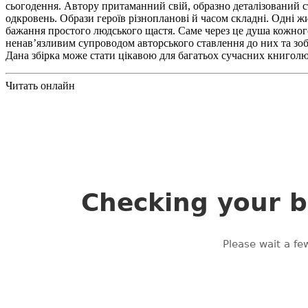
сьогодення. Автору притаманний свій, образно деталізований с
одкровень. Образи героїв різнопланові й часом складні. Одні 
бажання простого людського щастя. Саме через це душа кожного 
ненав’язливим супроводом авторського ставлення до них та зо
Дана збірка може стати цікавою для багатьох сучасних книголю
Читать онлайн