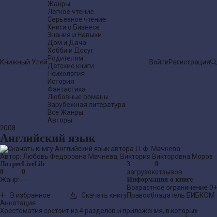
Жанры
Легкое чтение
Серьезное чтение
Книги о Бизнесе
Знания и Навыки
Дом и Дача
Хобби и Досуг
Родителям
Книжный Улей
Войти
Регистрация
Детские книги
Психология
История
Фантастика
Любовные романы
Зарубежная литература
Все Жанры
Авторы
2008
Английский язык
Автор:
Любовь Федоровна Мачнева
,
Виктория Викторовна Мороз
Литрес
LiveLib
3
0
0
0
загрузок
отзывов
Жанр:
---
Информация о книге
Возрастное ограничение
0+
В избранное
Скачать книгу
Правообладатель
БИБКОМ
Аннотация
Хрестоматия состоит из 4 разделов и приложения, в которых