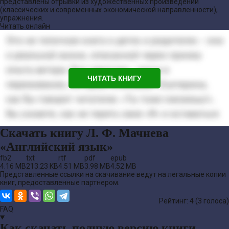
представлены отрывки из художественных произведений
(классических и современных экономической направленности),
упражнения.
Читать онлайн
ЧИТАТЬ КНИГУ
Скачать книгу Л. Ф. Мачнева
«Английский язык»
fb2
txt
rtf
pdf
epub
4.16 MB
213.23 KB
4.51 MB
3.98 MB
4.52 MB
Представленные ссылки на скачивание ведут на легальные копии
книг, предоставленные партнером.
Рейтинг: 4 (
3
голоса)
FAQ
Как скачать полную версию книги