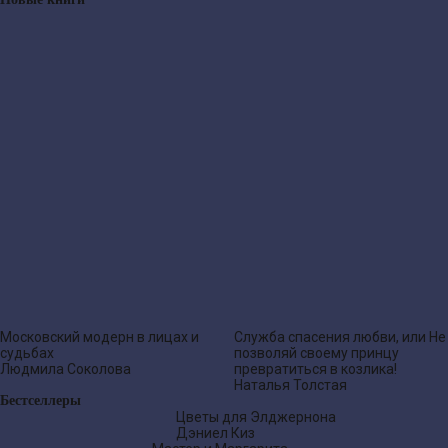
Московский модерн в лицах и
Служба спасения любви, или Не
судьбах
позволяй своему принцу
Людмила Соколова
превратиться в козлика!
Наталья Толстая
Бестселлеры
Цветы для Элджернона
Дэниел Киз