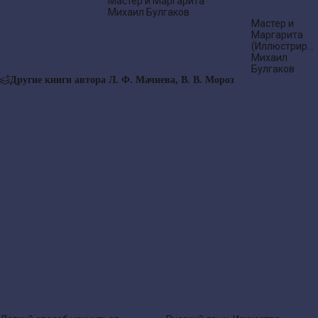
Мастер и Маргарита
Михаил Булгаков
Мастер и
Маргарита
(Иллюстриро
издание)
Михаил
Булгаков
Другие книги автора Л. Ф. Мачнева, В. В. Мороз