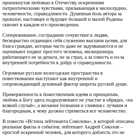
проникнутая любовью к Отечеству, искренними
патриотическими чувствами, призывающая к милосердию,
человечности, справедливости. Душевная боль автора за
прошлое, настоящее и будущее большой и малой Родины
сквозит в каждом его произведении.
Сопереживание, сострадание сочувствие к людям,
бескорыстно отдающих себя служению высшим целям, для
блага граждан, которые часто даже не задумываются и не
оценивают подвиг простого человека, милиционера,
работающего не за деньги, не за страх, а за совесть и из-за
внутренней потребности к добру и справедливости.
Огромные русские вологодские пространства в
повествовании выступают как внутренний и
сопровождающий духовный фактор широты русской души.
Приверженность к божественным идеям и принципам,
любовь к Богу здесь подразумевают не участие в обрядах, «на
всякий случай», а желание познания и слияния с лучшим и
благородным, к чему должно стремиться все человечество.
В повести «Истина лейтенанта Соколова», в которой описаны
реальные факты и события, лейтенант Андрей Соколов –
простой искренний человек, для которого доблесть это не