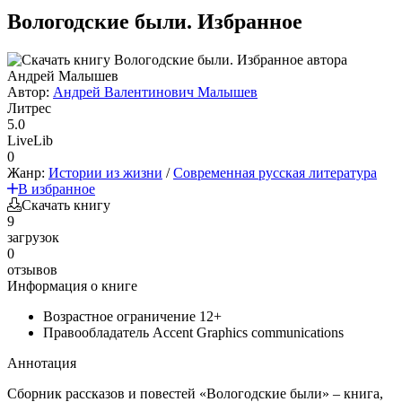
Вологодские были. Избранное
Автор:
Андрей Валентинович Малышев
Литрес
5.0
LiveLib
0
Жанр:
Истории из жизни
/
Современная русская литература
В избранное
Скачать книгу
9
загрузок
0
отзывов
Информация о книге
Возрастное ограничение
12+
Правообладатель
Accent Graphics communications
Аннотация
Сборник рассказов и повестей «Вологодские были» – книга,