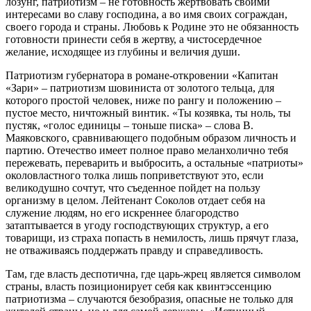
лозунг, патриотизм – не готовность жертвовать своими
интересами во славу господина, а во имя своих сограждан,
своего города и страны. Любовь к Родине это не обязанность
готовности принести себя в жертву, а чистосердечное
желание, исходящее из глубины и величия души.
Патриотизм губернатора в романе-откровении «Капитан
«Зари» – патриотизм шовиниста от золотого тельца, для
которого простой человек, ниже по рангу и положению –
пустое место, ничтожный винтик. «Ты козявка, ты ноль, ты
пустяк, «голос единицы – тоньше писка» – слова В.
Маяковского, сравнивающего подобным образом личность и
партию. Отечество имеет полное право меланхолично тебя
пережевать, переварить и выбросить, а остальные «патриоты»
околовластного толка лишь поприветствуют это, если
великодушно сочтут, что съеденное пойдет на пользу
организму в целом. Лейтенант Соколов отдает себя на
служение людям, но его искреннее благородство
затаптывается в угоду господствующих структур, а его
товарищи, из страха попасть в немилость, лишь прячут глаза,
не отваживаясь поддержать правду и справедливость.
Там, где власть деспотична, где царь-жрец является символом
страны, власть позиционирует себя как квинтэссенцию
патриотизма – случаются безобразия, опасные не только для