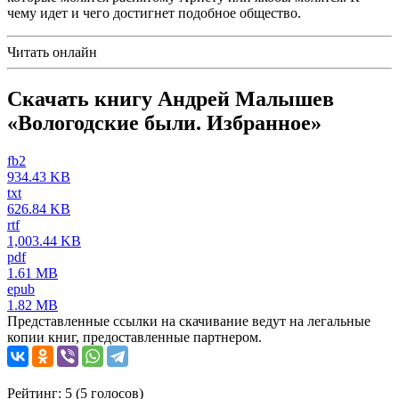
чему идет и чего достигнет подобное общество.
Читать онлайн
Скачать книгу Андрей Малышев
«Вологодские были. Избранное»
fb2
934.43 KB
txt
626.84 KB
rtf
1,003.44 KB
pdf
1.61 MB
epub
1.82 MB
Представленные ссылки на скачивание ведут на легальные
копии книг, предоставленные партнером.
Рейтинг: 5 (
5
голосов)