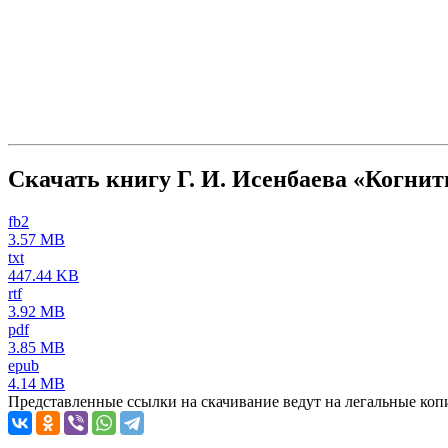
Скачать книгу Г. И. Исенбаева «Когни
fb2
3.57 MB
txt
447.44 KB
rtf
3.92 MB
pdf
3.85 MB
epub
4.14 MB
Представленные ссылки на скачивание ведут на легальные коп