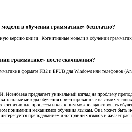
модели в обучении грамматике» бесплатно?
ную версию книги "Когнитивные модели в обучении грамматике"
ении грамматике» после скачивания?
мматике в формате FB2 и EPUB для Windows или телефонов (And
И. Исенбаева предлагает уникальный взгляд на проблему препо
здавать новые методы обучения ориентированные на самих учащи
их когнитивные процессы и как к ним можно адаптировать обуче
нном понимании механизмов обучения языкам. Она может быть исп
о интересуется преподаванием иностранных языков и желает рас