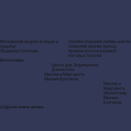
Московский модерн в лицах и
Служба спасения любви, или Не
судьбах
позволяй своему принцу
Людмила Соколова
превратиться в козлика!
Наталья Толстая
Бестселлеры
Цветы для Элджернона
Дэниел Киз
Мастер и Маргарита
Михаил Булгаков
Мастер и
Маргарита
(Иллюстриро
издание)
Михаил
Булгаков
Другие книги автора