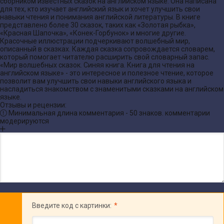
сборником известных сказок на английском языке. Она написана
для тех, кто изучает английский язык и хочет улучшить свои
навыки чтения и понимания английской литературы. В книге
представлено более 30 сказок, таких как «Золотая рыбка»,
«Красная Шапочка», «Конек-Горбунок» и многие другие.
Красочные иллюстрации подчеркивают волшебный мир,
описанный в сказках. Каждая сказка сопровождается словарем,
который помогает читателю расширить свой словарный запас.
«Мир волшебных сказок. Синяя книга. Книга для чтения на
английском языке» - это интересное и полезное чтение, которое
позволит вам улучшить свои навыки английского языка и
насладиться знакомством с знаменитыми сказками на английском
языке.
Отзывы и рецензии:
Минимальная длина комментария - 50 знаков. комментарии
модерируются
Введите код с картинки: