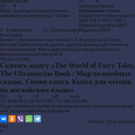
Литрес
LiveLib
33
0
4.1
0
загрузок
отзывов
Жанр:
Детская познавательная и
Информация о книге
развивающая литература
/
Сказки
Возрастное ограничение
0+
ISBN
978-5-9925-1343-1
Правообладатель
КАРО
В избранное
Скачать книгу
Издатель
КАРО
Аннотация
В книге собраны известные сказки Х. K. Андерсена, Ш. Перро,
братьев Гримм и многие другие, адаптированные для чтения на
английском языке. Книга адресована детям дошкольного и
младшего школьного возраста.
Читать онлайн
Скачать книгу «The World of Fairy Tales.
The Ultramarine Book / Мир волшебных
сказок. Синяя книга. Книга для чтения
на английском языке»
fb2
txt
rtf
pdf
epub
16.78 MB
58.22 KB
18.70 MB
17.93 MB
18.62 MB
Представленные ссылки на скачивание ведут на легальные копии
книг, предоставленные партнером.
Рейтинг: 4.2 (
6
голосов)
FAQ