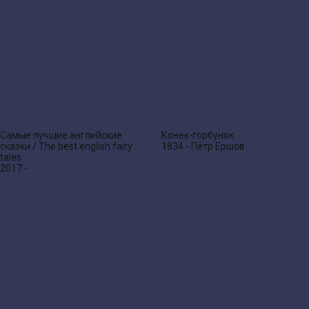
Самые лучшие английские
Конек-горбунок
сказки / The best english fairy
1834 - Пётр Ершов
tales
2017 -