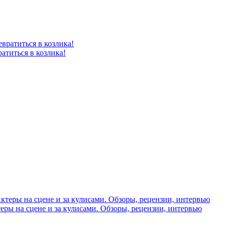
атиться в козлика!
теры на сцене и за кулисами. Обзоры, рецензии, интервью