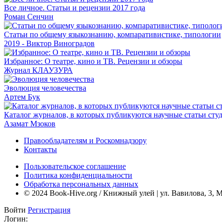
Все личное. Статьи и рецензии 2017 года
Роман Сенчин
Статьи по общему языкознанию, компаративистике, типологии
2019 - Виктор Виноградов
Избранное: О театре, кино и ТВ. Рецензии и обзоры
Журнал КЛАУЗУРА
Эволюция человечества
Артем Бук
Каталог журналов, в которых публикуются научные статьи сту
Азамат Мзоков
Правообладателям и Роскомнадзору
Контакты
Пользовательское соглашение
Политика конфиденциальности
Обработка персональных данных
© 2024 Book-Hive.org / Книжный улей | ул. Вавилова, 3, 
Войти
Регистрация
Логин: