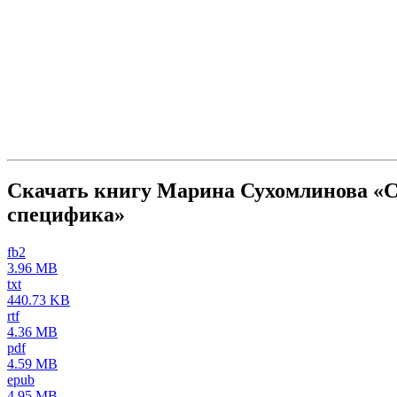
Скачать книгу Марина Сухомлинова «С
специфика»
fb2
3.96 MB
txt
440.73 KB
rtf
4.36 MB
pdf
4.59 MB
epub
4.95 MB