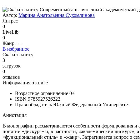
Автор:
Марина Анатольевна Сухомлинова
Литрес
0
LiveLib
0
Жанр:
---
В избранное
Скачать книгу
3
загрузок
0
отзывов
Информация о книге
Возрастное ограничение
0+
ISBN
9785927526222
Правообладатель
Южный Федеральный Университет
Аннотация
В монографии рассматриваются особенности формирования и ф
понятий «дискурс» и, в частности, «академический дискурс», 
«функциональный стиль» и «жанр». Затрагивается вопрос о се