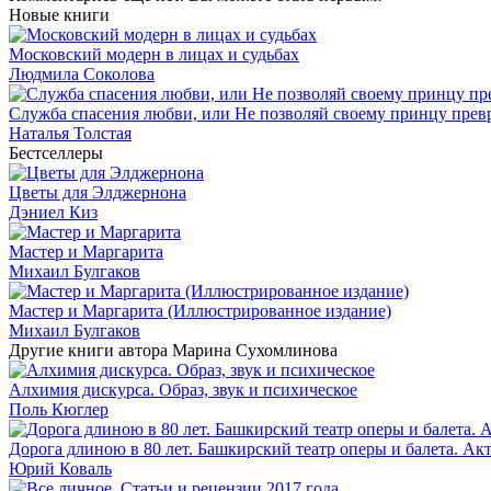
Новые книги
Московский модерн в лицах и судьбах
Людмила Соколова
Служба спасения любви, или Не позволяй своему принцу превр
Наталья Толстая
Бестселлеры
Цветы для Элджернона
Дэниел Киз
Мастер и Маргарита
Михаил Булгаков
Мастер и Маргарита (Иллюстрированное издание)
Михаил Булгаков
Другие книги автора Марина Сухомлинова
Алхимия дискурса. Образ, звук и психическое
Поль Кюглер
Дорога длиною в 80 лет. Башкирский театр оперы и балета. Ак
Юрий Коваль