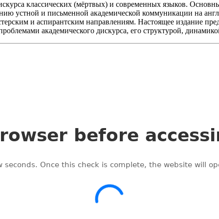
искурса классических (мёртвых) и современных языков. Основны
нию устной и письменной академической коммуникации на англий
стерским и аспирантским направлениям. Настоящее издание предн
я проблемами академического дискурса, его структурой, динами