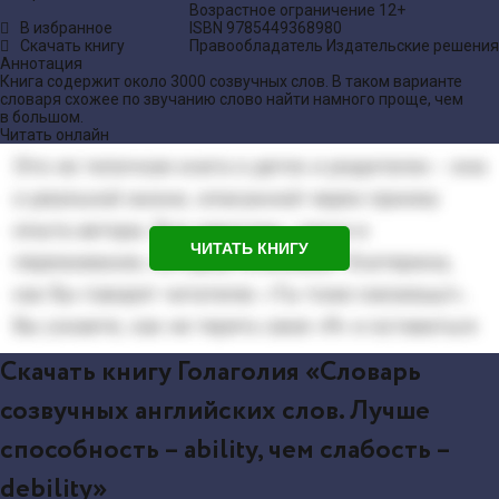
Возрастное ограничение
12+
В избранное
ISBN
9785449368980
Скачать книгу
Правообладатель
Издательские решения
Аннотация
Книга содержит около 3000 созвучных слов. В таком варианте
словаря схожее по звучанию слово найти намного проще, чем
в большом.
Читать онлайн
ЧИТАТЬ КНИГУ
Скачать книгу Голаголия «Словарь
созвучных английских слов. Лучше
способность – ability, чем слабость –
debility»