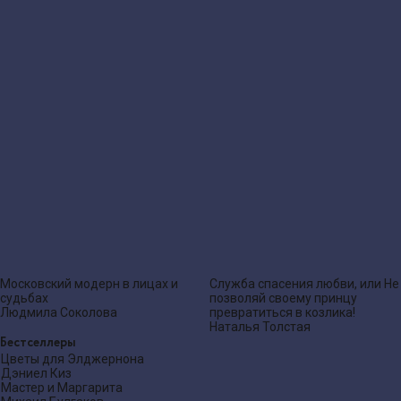
Московский модерн в лицах и
Служба спасения любви, или Не
судьбах
позволяй своему принцу
Людмила Соколова
превратиться в козлика!
Наталья Толстая
Бестселлеры
Цветы для Элджернона
Дэниел Киз
Мастер и Маргарита