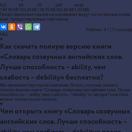
fb2
txt
rtf
pdf
epub
144.96 KB
193.24 KB
138.95 KB
765.86 KB
1.03 MB
Представленные ссылки на скачивание ведут на легальные копии
книг, предоставленные партнером.
Рейтинг: 4.1 (
7
голосов)
FAQ
Как скачать полную версию книги
«Словарь созвучных английских слов.
Лучше способность – ability, чем
слабость – debility» бесплатно?
Мы являемся партнером компании Литрес, поэтому скачать
полную версию книги "Словарь созвучных английских слов. Лучше
способность – ability, чем слабость – debility" от автора Голаголия
можно только после покупки.
Чем открыть книгу «Словарь созвучных
английских слов. Лучше способность –