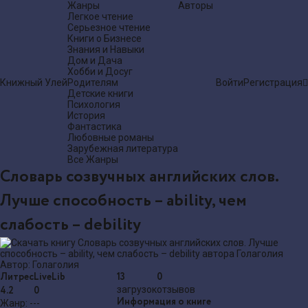
Жанры
Авторы
Легкое чтение
Серьезное чтение
Книги о Бизнесе
Знания и Навыки
Дом и Дача
Хобби и Досуг
Книжный Улей
Родителям
Войти
Регистрация
Детские книги
Психология
История
Фантастика
Любовные романы
Зарубежная литература
Все Жанры
Словарь созвучных английских слов.
Лучше способность – ability, чем
слабость – debility
Автор:
Голаголия
Литрес
LiveLib
13
0
4.2
0
загрузок
отзывов
Информация о книге
Жанр:
---