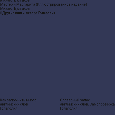
Михаил Булгаков
Мастер и Маргарита (Иллюстрированное издание)
Михаил Булгаков
Другие книги автора Голаголия
Как запомнить много
Словарный запас
английских слов
английских слов. Самопроверка
Голаголия
Голаголия