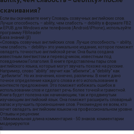
ability, чем слабость – debility» после
скачивания?
Если вы скачиваете книгу Словарь созвучных английских слов.
Лучше способность – ability, чем слабость – debility в формате FB2
и EPUB для Windows или телефонов (Android/iPhone), используйте
программу FBReader
База знаний (β)
«Словарь созвучных английских слов. Лучше способность – ability,
чем слабость – debility» это уникальное издание, которое поможет
овладеть точностью английской речи. Она была создана
известным лингвистом и переводчиком, известным под
псевдонимом Голаголия. В книге представлены пары слов
английского языка, которые могут звучать похоже на русские.
Например, слово "ability" звучит как "абилити", а "debility" как
"дебилити". Но их значения, конечно, различны. В книге дано
точное определение каждого слова и его использование в
контексте предложения. Это поможет избежать ошибок в
использовании слов и сделает речь более точной и грамотной.
Книга будет полезна как начинающим, так и продвинутым
изучающим английский язык. Она поможет расширить словарный
запас и улучшить произношение слов. Рекомендую ее всем, кто
хочет овладеть английским языком на профессиональном уровне.
Отзывы и рецензии:
Минимальная длина комментария - 50 знаков. комментарии
модерируются