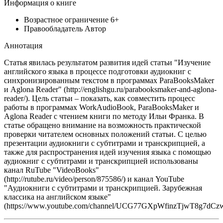
Информация о книге
Возрастное ограничение
6+
Правообладатель
Автор
Аннотация
Статья явилась результатом развития идей статьи "Изучение
английского языка в процессе подготовки аудиокниг с
синхронизированным текстом в программах ParaBooksMaker
и Aglona Reader" (http://englishgu.ru/parabooksmaker-and-aglona-
reader/). Цель статьи – показать, как совместить процесс
работы в программах WorkAudioBook, ParaBooksMaker и
Aglona Reader с чтением книги по методу Ильи Франка. В
статье обращено внимание на возможность практической
проверки читателем основных положений статьи. С целью
презентации аудиокниги с субтитрами и транскрипцией, а
также для распространения идей изучения языка с помощью
аудиокниг с субтитрами и транскрипцией использованы
канал RuTube "VideoBooks"
(http://rutube.ru/video/person/875586/) и канал YouTube
"Аудиокниги с субтитрами и транскрипцией. Зарубежная
классика на английском языке"
(https://www.youtube.com/channel/UCG77GXpWfinzTjwT8g7dCzw