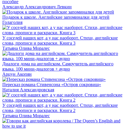
пособие
Александр Александрович Левкин
Подарок к школе. Английские запоминалки для детей
Голаголия
У соседей наших кот, а у нас наоборот. Стихи, английские
слова, прописи и раскраски. Книга 3
Татьяна Олива Моралес
Диалоги дома на английском. Самоучитель английского
языка. 100 мини-диалогов + аудио
Арцун Акопян
Пересказ романа Стивенсона «Остров сокровищ»
Наталия Александровская
У соседей наших кот, а у нас наоборот. Стихи, английские
слова, прописи и раскраски. Книга 2
Татьяна Олива Моралес