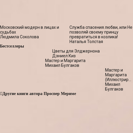
Московский модерн в лицах и
Служба спасения любви, или Не
судьбах
позволяй своему принцу
Людмила Соколова
превратиться в козлика!
Наталья Толстая
Бестселлеры
Цветы для Элджернона
Дэниел Киз
Мастер и Маргарита
Михаил Булгаков
Мастер и
Маргарита
(Иллюстриро
издание)
Михаил
Булгаков
Другие книги автора Проспер Мериме