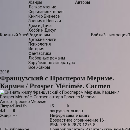
Жанры
Авторы
Легкое чтение
Серьезное чтение
Книги о Бизнесе
Знания и Навыки
Дом и Дача
Хобби и Досуг
Книжный Улей
Родителям
Войти
Регистрация
Детские книги
Психология
История
Фантастика
Любовные романы
Зарубежная литература
Все Жанры
2018
Французский с Проспером Мериме.
Кармен / Prosper Mérimée. Carmen
Автор:
Проспер Мериме
Литрес
LiveLib
15
0
4.4
0
загрузок
отзывов
Жанр:
---
Информация о книге
Возрастное ограничение
16+
ISBN
978-5-7873-1276-8
В избранное
Правообладатель
Издательский дом ВКН