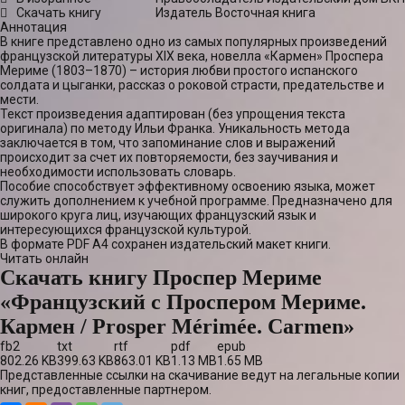
Скачать книгу
Издатель
Восточная книга
Аннотация
В книге представлено одно из самых популярных произведений
французской литературы XIX века, новелла «Кармен» Проспера
Мериме (1803–1870) – история любви простого испанского
солдата и цыганки, рассказ о роковой страсти, предательстве и
мести.
Текст произведения адаптирован (без упрощения текста
оригинала) по методу Ильи Франка. Уникальность метода
заключается в том, что запоминание слов и выражений
происходит за счет их повторяемости, без заучивания и
необходимости использовать словарь.
Пособие способствует эффективному освоению языка, может
служить дополнением к учебной программе. Предназначено для
широкого круга лиц, изучающих французский язык и
интересующихся французской культурой.
В формате PDF A4 сохранен издательский макет книги.
Читать онлайн
Скачать книгу Проспер Мериме
«Французский с Проспером Мериме.
Кармен / Prosper Mérimée. Carmen»
fb2
txt
rtf
pdf
epub
802.26 KB
399.63 KB
863.01 KB
1.13 MB
1.65 MB
Представленные ссылки на скачивание ведут на легальные копии
книг, предоставленные партнером.