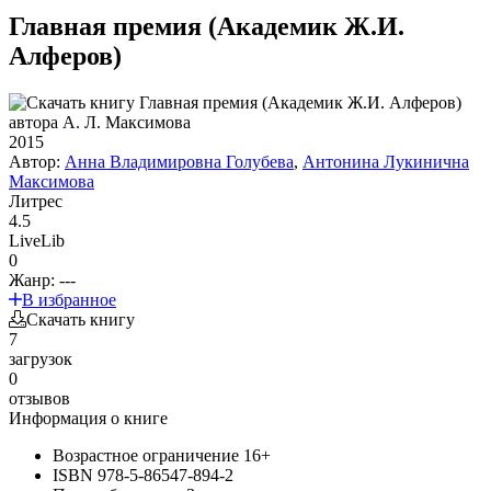
Главная премия (Академик Ж.И.
Алферов)
2015
Автор:
Анна Владимировна Голубева
,
Антонина Лукинична
Максимова
Литрес
4.5
LiveLib
0
Жанр:
---
В избранное
Скачать книгу
7
загрузок
0
отзывов
Информация о книге
Возрастное ограничение
16+
ISBN
978-5-86547-894-2