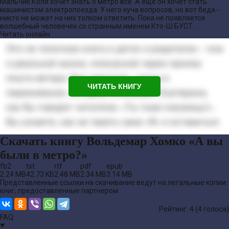
Мальчик Коля хочет знать о метро все. А еще он хочет стать
машинистом электропоезда. У него куча вопросов, но вот беда -
никто не может на них толком ответить. Пока не появляется
волшебный человечек со странным именем Кто-Ш БУСТ...
Читать онлайн
ЧИТАТЬ КНИГУ
Скачать книгу Вольдемар Хомко «А вы
были в метро?»
fb2
txt
rtf
pdf
epub
2.24 MB
42.73 KB
2.48 MB
2.34 MB
3.14 MB
Представленные ссылки на скачивание ведут на легальные копии
книг, предоставленные партнером.
Рейтинг: 4 (
4
голоса)
FAQ