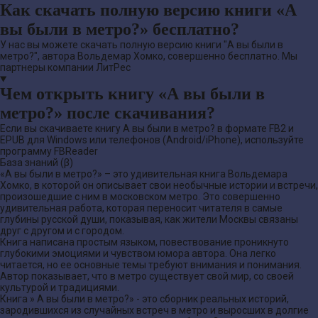
Как скачать полную версию книги «А
вы были в метро?» бесплатно?
У нас вы можете скачать полную версию книги "А вы были в
метро?", автора Вольдемар Хомко, совершенно бесплатно. Мы
партнеры компании ЛитРес
Чем открыть книгу «А вы были в
метро?» после скачивания?
Если вы скачиваете книгу А вы были в метро? в формате FB2 и
EPUB для Windows или телефонов (Android/iPhone), используйте
программу FBReader
База знаний (β)
«А вы были в метро?» – это удивительная книга Вольдемара
Хомко, в которой он описывает свои необычные истории и встречи,
произошедшие с ним в московском метро. Это совершенно
удивительная работа, которая переносит читателя в самые
глубины русской души, показывая, как жители Москвы связаны
друг с другом и с городом.
Книга написана простым языком, повествование проникнуто
глубокими эмоциями и чувством юмора автора. Она легко
читается, но ее основные темы требуют внимания и понимания.
Автор показывает, что в метро существует свой мир, со своей
культурой и традициями.
Книга » А вы были в метро?» - это сборник реальных историй,
зародившихся из случайных встреч в метро и выросших в долгие