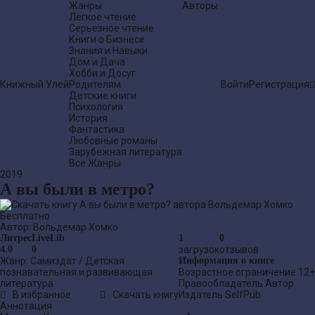
Жанры
Авторы
Легкое чтение
Серьезное чтение
Книги о Бизнесе
Знания и Навыки
Дом и Дача
Хобби и Досуг
Книжный Улей
Родителям
Войти
Регистрация
Детские книги
Психология
История
Фантастика
Любовные романы
Зарубежная литература
Все Жанры
2019
А вы были в метро?
Бесплатно
Автор:
Вольдемар Хомко
Литрес
LiveLib
1
0
4.0
0
загрузок
отзывов
Жанр:
Самиздат
/
Детская
Информация о книге
познавательная и развивающая
Возрастное ограничение
12+
литература
Правообладатель
Автор
В избранное
Скачать книгу
Издатель
SelfPub
Аннотация