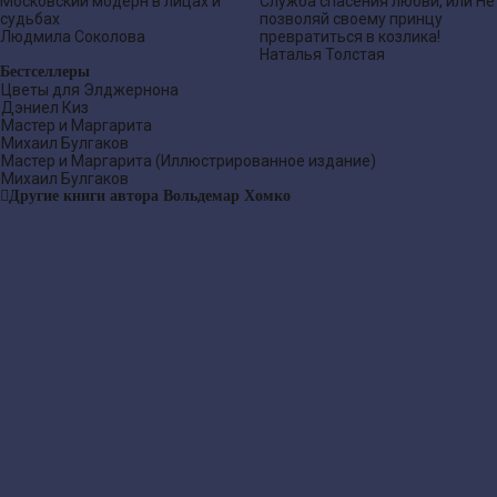
Московский модерн в лицах и
Служба спасения любви, или Не
судьбах
позволяй своему принцу
Людмила Соколова
превратиться в козлика!
Наталья Толстая
Бестселлеры
Цветы для Элджернона
Дэниел Киз
Мастер и Маргарита
Михаил Булгаков
Мастер и Маргарита (Иллюстрированное издание)
Михаил Булгаков
Другие книги автора Вольдемар Хомко