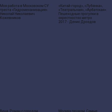
Моя работа в Московском СУ
«Китай-город», «Лубянка»,
треста «Гидромеханизация»
«Театральная», «Арбатская».
Николай Николаевич
Пешеходные прогулки в
Кожевников
окрестностях метро
2017 - Денис Дроздов
Вена. Роман с городом
Москва пешком. Самые