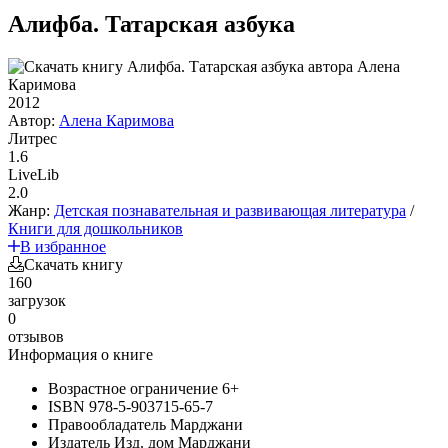
Алифба. Татарская азбука
2012
Автор:
Алена Каримова
Литрес
1.6
LiveLib
2.0
Жанр:
Детская познавательная и развивающая литература
/
Книги для дошкольников
В избранное
Скачать книгу
160
загрузок
0
отзывов
Информация о книге
Возрастное ограничение
6+
ISBN
978-5-903715-65-7
Правообладатель
Марджани
Издатель
Изд. дом Марджани