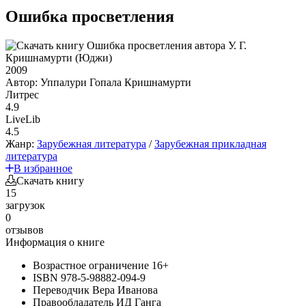
Ошибка просветления
2009
Автор:
Уппалури Гопала Кришнамурти
Литрес
4.9
LiveLib
4.5
Жанр:
Зарубежная литература
/
Зарубежная прикладная
литература
В избранное
Скачать книгу
15
загрузок
0
отзывов
Информация о книге
Возрастное ограничение
16+
ISBN
978-5-98882-094-9
Переводчик
Вера Иванова
Правообладатель
ИД Ганга