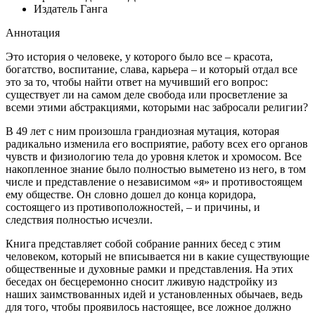
Издатель
Ганга
Аннотация
Это история о человеке, у которого было все – красота,
богатство, воспитание, слава, карьера – и который отдал все
это за то, чтобы найти ответ на мучивший его вопрос:
существует ли на самом деле свобода или просветление за
всеми этими абстракциями, которыми нас забросали религии?
В 49 лет с ним произошла грандиозная мутация, которая
радикально изменила его восприятие, работу всех его органов
чувств и физиологию тела до уровня клеток и хромосом. Все
накопленное знание было полностью выметено из него, в том
числе и представление о независимом «я» и противостоящем
ему обществе. Он словно дошел до конца коридора,
состоящего из противоположностей, – и причины, и
следствия полностью исчезли.
Книга представляет собой собрание ранних бесед с этим
человеком, который не вписывается ни в какие существующие
общественные и духовные рамки и представления. На этих
беседах он бесцеремонно сносит лживую надстройку из
наших заимствованных идей и установленных обычаев, ведь
для того, чтобы проявилось настоящее, все ложное должно