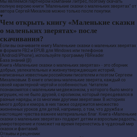
Мы являемся партнером компании Литрес, поэтому скачать
полную версию книги "Маленькие сказки о маленьких зверятах" от
автора Сергей Михалков можно только после покупки.
Чем открыть книгу «Маленькие сказки
о маленьких зверятах» после
скачивания?
Если вы скачиваете книгу Маленькие сказки о маленьких зверятах
в формате FB2 и EPUB для Windows или телефонов
(Android/iPhone), используйте программу FBReader
База знаний (β)
Книга «Маленькие сказки о маленьких зверятах» - это сборник
добрых, увлекательных и жизнеутверждающих историй,
написанных известным российским писателем и поэтом Сергеем
Михалковым. В книге описаны маленькие зверята, каждый со
своей характерной чертой и особенностью. Читатели
познакомятся с маленьким медвежонком, у которого было много
игрушек, но не было друзей, с кроликом, который переодевался в
разные наряды, и со многими другими зверятами. В историях
много добра и юмора, в них также содержится множество
жизненных уроков для детей, например, о том, что дружба и
настоящие чувства важнее материальных благ. Книга «Маленькие
сказки о маленьких зверятах» подарит детям и взрослым радость,
умиротворение и поможет на время перенестись в чудесный мир
сказок и фантазий.
Отзывы и рецензии: