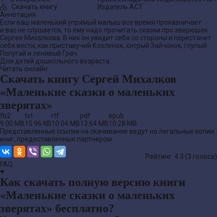
Скачать книгу
Издатель
АСТ
Аннотация
Если ваш маленький упрямый малыш все время проказничает
и вас не слушается, то ему надо прочитать сказки про зверюшек
Сергея Михалкова. В них он увидит себя со стороны и перестанет
себя вести, как приставучий Козленок, хитрый Зайчонок, глупый
Попугай и ленивый Грач.
Для детей дошкольного возраста.
Читать онлайн
Скачать книгу Сергей Михалков
«Маленькие сказки о маленьких
зверятах»
fb2
txt
rtf
pdf
epub
9.00 MB
15.96 KB
10.04 MB
13.64 MB
10.28 MB
Представленные ссылки на скачивание ведут на легальные копии
книг, предоставленные партнером.
Рейтинг: 4.3 (
3
голоса)
FAQ
Как скачать полную версию книги
«Маленькие сказки о маленьких
зверятах» бесплатно?