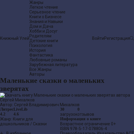
Жанры
Легкое чтение
Серьезное чтение
Книги о Бизнесе
Знания и Навыки
Дом и Дача
Хобби и Досуг
Родителям
Книжный Улей
Войти
Регистрация
Детские книги
Психология
История
Фантастика
Любовные романы
Зарубежная литература
Все Жанры
Авторы
Маленькие сказки о маленьких
зверятах
Автор:
Сергей Владимирович Михалков
Литрес
LiveLib
30
0
4.2
4.6
загрузок
отзывов
Жанр:
Книги для
Информация о книге
дошкольников
/
Сказки
Возрастное ограничение
0+
ISBN
978-5-17-078806-4
В избранное
Правообладатель
Издательство АСТ