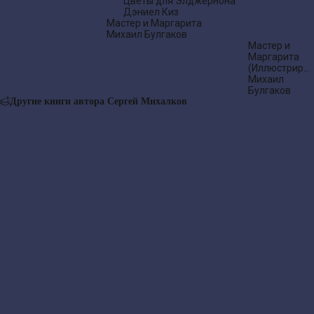
Цветы для Элджернона
Дэниел Киз
Мастер и Маргарита
Михаил Булгаков
Мастер и
Маргарита
(Иллюстриро
издание)
Михаил
Булгаков
Другие книги автора Сергей Михалков