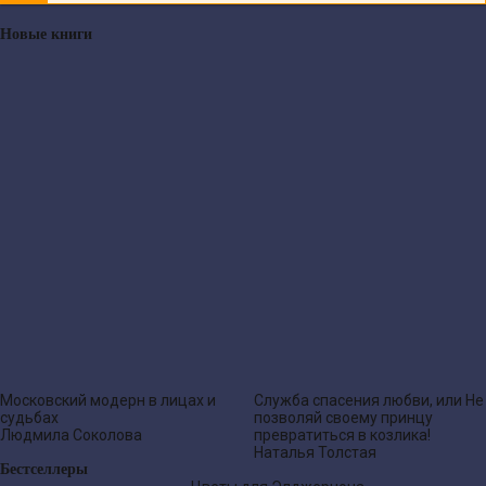
Новые книги
Московский модерн в лицах и
Служба спасения любви, или Не
судьбах
позволяй своему принцу
Людмила Соколова
превратиться в козлика!
Наталья Толстая
Бестселлеры