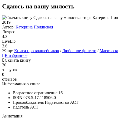
Сдаюсь на вашу милость
2019
Автор:
Катерина Полянская
Литрес
4.3
LiveLib
3.6
Жанр:
Книги про волшебников
/
Любовное фэнтези
/
Магическ
В избранное
Скачать книгу
20
загрузок
0
отзывов
Информация о книге
Возрастное ограничение
16+
ISBN
978-5-17-118506-0
Правообладатель
Издательство АСТ
Издатель
АСТ
Аннотация