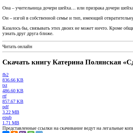
Она – учительница дочери шейха… или призрака дочери шейха,
Он – изгой в собственной семье и тип, имеющий отвратительну
Казалось бы, связывать этих двоих не может ничто. Кроме общ
узнать друг друга ближе.
Читать онлайн
Скачать книгу Катерина Полянская «С
fb2
836.66 KB
txt
486.60 KB
rtf
857.67 KB
pdf
3.22 MB
epub
1.71 MB
Представленные ссылки на скачивание ведут на легальные коп