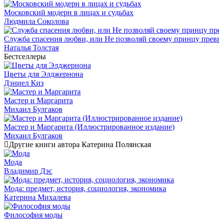
Московский модерн в лицах и судьбах
Людмила Соколова
Служба спасения любви, или Не позволяй своему принцу превр
Наталья Толстая
Бестселлеры
Цветы для Элджернона
Дэниел Киз
Мастер и Маргарита
Михаил Булгаков
Мастер и Маргарита (Иллюстрированное издание)
Михаил Булгаков
Другие книги автора Катерина Полянская
Мода
Владимир Дэс
Мода: предмет, история, социология, экономика
Катерина Михалева
Философия моды