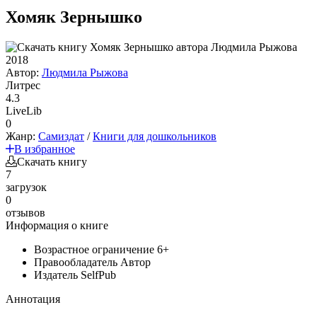
Хомяк Зернышко
2018
Автор:
Людмила Рыжова
Литрес
4.3
LiveLib
0
Жанр:
Самиздат
/
Книги для дошкольников
В избранное
Скачать книгу
7
загрузок
0
отзывов
Информация о книге
Возрастное ограничение
6+
Правообладатель
Автор
Издатель
SelfPub
Аннотация