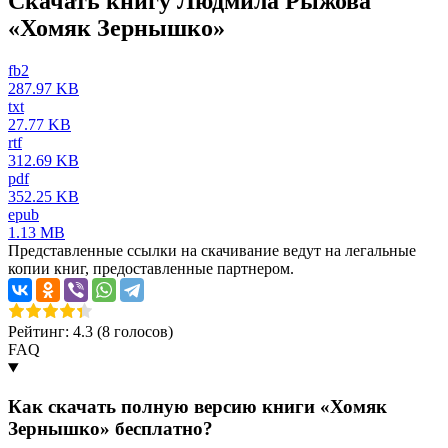
Скачать книгу Людмила Рыжова
«Хомяк Зернышко»
fb2
287.97 KB
txt
27.77 KB
rtf
312.69 KB
pdf
352.25 KB
epub
1.13 MB
Представленные ссылки на скачивание ведут на легальные
копии книг, предоставленные партнером.
Рейтинг: 4.3 (
8
голосов)
FAQ
Как скачать полную версию книги «Хомяк
Зернышко» бесплатно?