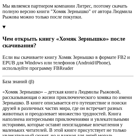
Мы являемся партнером компании Литрес, поэтому скачать
полную версию книги "Хомяк Зернышко" от автора Людмила
Рыжова можно только после покупки.
Чем открыть книгу «Хомяк Зернышко» после
скачивания?
Если вы скачиваете книгу Хомяк Зернышко в формате FB2 и
EPUB для Windows или телефонов (Android/iPhone),
используйте программу FBReader
База знаний (β)
«Хомяк Зернышко» – детская книга Людмилы Рыжовой,
рассказывающая о жизни приключенческого хомяка по имени
Зернышко. В книге описывается его путешествие и поиски
друзей в различных частях мира, где он встречает разных
животных и преодолевает множество трудностей. Книга
наполнена интересными приключениями и увлекательными
историями, которые оставят неизгладимые впечатления у
маленьких читателей. В этой книге присутствует не только
увлекательный сюжет, но и важная для детей мораль –