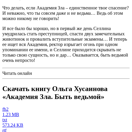
Что делать, если Академия Зла – единственное твое спасение?
И неважно, что ты совсем даже и не ведьма… Ведь об этом
можно никому не говорить!
И все было бы хорошо, но в первый же день Селлина
умудрилась стать преступницей, спасти двух замечательных
животинок и провалить вступительные экзамены… И теперь
ее ищет вся Академия, ректор изрыгает огонь при одном
упоминании ее имени, и Селлине приходится скрывать не
только свою сущность, но и дар… Оказывается, быть ведьмой
очень непросто!
Читать онлайн
Скачать книгу Ольга Хусаинова
«Академия Зла. Быть ведьмой»
fb2
1.23 MB
txt
573.24 KB
rtf