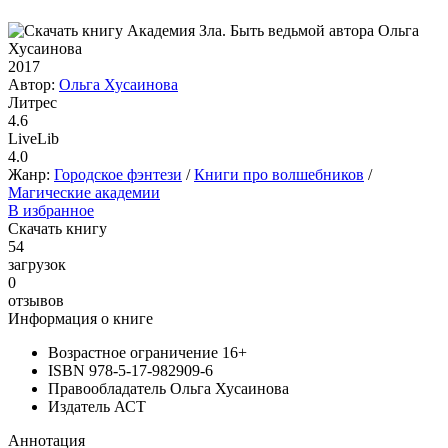
2017
Автор:
Ольга Хусаинова
Литрес
4.6
LiveLib
4.0
Жанр:
Городское фэнтези
/
Книги про волшебников
/
Магические академии
В избранное
Скачать книгу
54
загрузок
0
отзывов
Информация о книге
Возрастное ограничение
16+
ISBN
978-5-17-982909-6
Правообладатель
Ольга Хусаинова
Издатель
АСТ
Аннотация