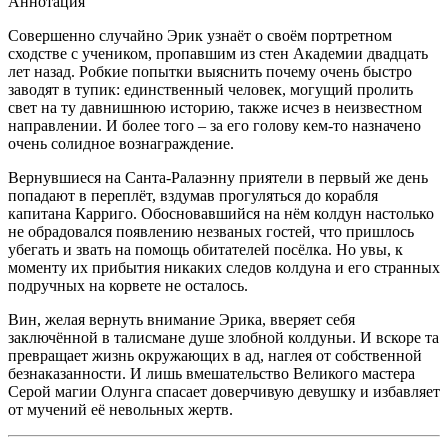
Аннотация
Совершенно случайно Эрик узнаёт о своём портретном
сходстве с учеником, пропавшим из стен Академии двадцать
лет назад. Робкие попытки выяснить почему очень быстро
заводят в тупик: единственный человек, могущий пролить
свет на ту давнишнюю историю, также исчез в неизвестном
направлении. И более того – за его голову кем-то назначено
очень солидное вознаграждение.
Вернувшиеся на Санта-Ралаэнну приятели в первый же день
попадают в переплёт, вздумав прогуляться до корабля
капитана Карриго. Обосновавшийся на нём колдун настолько
не обрадовался появлению незваных гостей, что пришлось
убегать и звать на помощь обитателей посёлка. Но увы, к
моменту их прибытия никаких следов колдуна и его странных
подручных на корвете не осталось.
Вин, желая вернуть внимание Эрика, вверяет себя
заключённой в талисмане душе злобной колдуньи. И вскоре та
превращает жизнь окружающих в ад, наглея от собственной
безнаказанности. И лишь вмешательство Великого мастера
Серой магии Олунга спасает доверчивую девушку и избавляет
от мучений её невольных жертв.