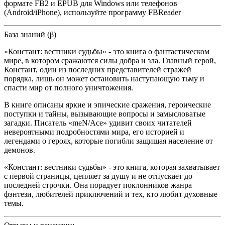
формате FB2 и EPUB для Windows или телефонов
(Android/iPhone), используйте программу FBReader
База знаний (β)
«Констант: вестники судьбы» - это книга о фантастическом
мире, в котором сражаются силы добра и зла. Главный герой,
Констант, один из последних представителей стражей
порядка, лишь он может остановить наступающую тьму и
спасти мир от полного уничтожения.
В книге описаны яркие и эпические сражения, героические
поступки и тайны, вызывающие вопросы и замысловатые
загадки. Писатель «meN/Ace» удивит своих читателей
невероятными подробностями мира, его историей и
легендами о героях, которые погибли защищая население от
демонов.
«Констант: вестники судьбы» - это книга, которая захватывает
с первой страницы, цепляет за душу и не отпускает до
последней строчки. Она порадует поклонников жанра
фэнтези, любителей приключений и тех, кто любит духовные
темы.