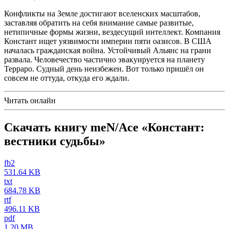
Конфликты на Земле достигают вселенских масштабов,
заставляя обратить на себя внимание самые развитые,
нетипичные формы жизни, вездесущий интеллект. Компания
Констант ищет уязвимости империи пяти оазисов. В США
началась гражданская война. Устойчивый Альянс на грани
развала. Человечество частично эвакуируется на планету
Терраро. Судный день неизбежен. Вот только пришёл он
совсем не оттуда, откуда его ждали.
Читать онлайн
Скачать книгу meN/Ace «Констант:
вестники судьбы»
fb2
531.64 KB
txt
684.78 KB
rtf
496.11 KB
pdf
1.20 MB