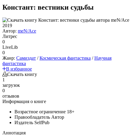
Констант: вестники судьбы
2019
Автор:
meN/Ace
Литрес
0
LiveLib
0
Жанр:
Самиздат
/
Космическая фантастика
/
Научная
фантастика
В избранное
Скачать книгу
1
загрузок
0
отзывов
Информация о книге
Возрастное ограничение
18+
Правообладатель
Автор
Издатель
SelfPub
Аннотация