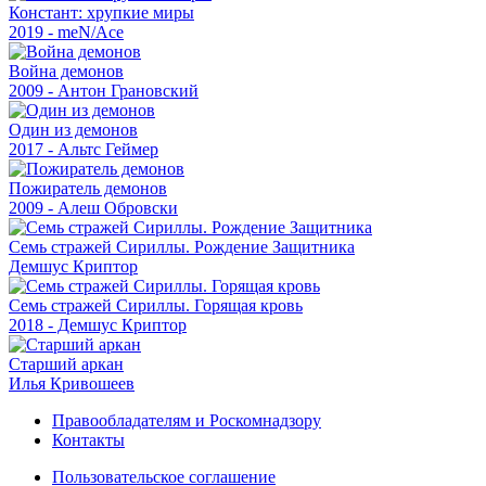
Констант: хрупкие миры
2019 - meN/Ace
Война демонов
2009 - Антон Грановский
Один из демонов
2017 - Альтс Геймер
Пожиратель демонов
2009 - Алеш Обровски
Семь стражей Сириллы. Рождение Защитника
Демшус Криптор
Семь стражей Сириллы. Горящая кровь
2018 - Демшус Криптор
Старший аркан
Илья Кривошеев
Правообладателям и Роскомнадзору
Контакты
Пользовательское соглашение