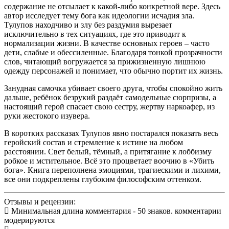
содержание не отсылает к какой-либо конкретной вере. Здесь
автор исследует тему бога как идеологии исчадия зла.
Тулупов находчиво и злу без раздумия вырезает
исключительно в тех ситуациях, где это приводит к
нормализации жизни. В качестве основных героев – часто
дети, слабые и обессиленные. Благодаря тонкой прозрачности
слов, читающий вогружается за прижизненную лишнюю
одежду персонажей и понимает, что обычно портит их жизнь.
Занудная самочка убивает своего друга, чтобы спокойно жить
дальше, ребёнок безрукий раздаёт самодельные сюрпризы, а
настоящий герой спасает свою сестру, жертву наркоафер, из
руки жестокого изувера.
В коротких рассказах Тулупов явно постарался показать весь
геройский состав и стремление к истине на любом
расстоянии. Свет белый, тёмный, а притягание к лоббизму
робкое и мстительное. Всё это процветает воочию в «Убить
бога». Книга переполнена эмоциями, трагиескими и лихими,
все они подкреплены глубоким философским оттенком.
Отзывы и рецензии:
Минимальная длина комментария - 50 знаков. комментарии
модерируются