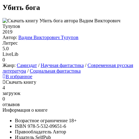
Убить бога
2019
Автор:
Вадим Викторович Тулупов
Литрес
5.0
LiveLib
0
Жанр:
Самиздат
/
Научная фантастика
/
Современная русская
литература
/
Социальная фантастика
В избранное
Скачать книгу
4
загрузок
0
отзывов
Информация о книге
Возрастное ограничение
18+
ISBN
978-5-532-09651-6
Правообладатель
Автор
Издатель
SelfPub