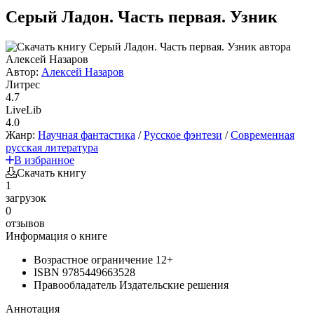
Серый Ладон. Часть первая. Узник
Автор:
Алексей Назаров
Литрес
4.7
LiveLib
4.0
Жанр:
Научная фантастика
/
Русское фэнтези
/
Современная
русская литература
В избранное
Скачать книгу
1
загрузок
0
отзывов
Информация о книге
Возрастное ограничение
12+
ISBN
9785449663528
Правообладатель
Издательские решения
Аннотация