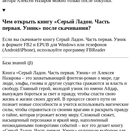
автора Алексей Назаров можно только после покупки.
Чем открыть книгу «Серый Ладон. Часть
первая. Узник» после скачивания?
Если вы скачиваете книгу Серый Ладон. Часть первая. Узник
в формате FB2 и EPUB для Windows или телефонов
(Android/iPhone), используйте программу FBReader
База знаний (β)
Книга «Серый Ладон. Часть первая. Узник» от Алексея
Назарова – это захватывающий фэнтези-роман о мире, где
люди, эльфы, гномы и другие существа сражаются за власть и
свободу. Главный герой, молодой узник по имени Айдар,
вынужден бороться за свет и правду, чтобы спасти свою
жизнь и жизни своих друзей. В процессе своего пути он
познает новые способности и учится использовать магические
силы, чтобы справиться со своими врагами и раскрыть правду
о тайне, которая угрожает всему миру. Сложный сюжет,
насыщенный персонажи и яркий мир, наполненный
неожиданными поворотами событий – все это делает книгу
«Серый Ладон. Часть первая. Узник» отличным выбором для