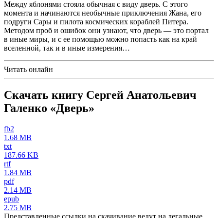
Между яблонями стояла обычная с виду дверь. С этого
момента и начинаются необычные приключения Жана, его
подруги Сары и пилота космических кораблей Питера.
Методом проб и ошибок они узнают, что дверь — это портал
в иные миры, и с ее помощью можно попасть как на край
вселенной, так и в иные измерения…
Читать онлайн
Скачать книгу Сергей Анатольевич
Галенко «Дверь»
fb2
1.68 MB
txt
187.66 KB
rtf
1.84 MB
pdf
2.14 MB
epub
2.75 MB
Представленные ссылки на скачивание ведут на легальные