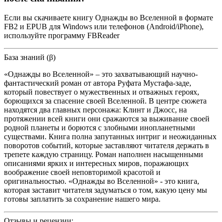
Если вы скачиваете книгу Однажды во Вселенной в формате
FB2 и EPUB для Windows или телефонов (Android/iPhone),
используйте программу FBReader
База знаний (β)
«Однажды во Вселенной» – это захватывающий научно-
фантастический роман от автора Руфата Мустафа-заде,
который повествует о мужественных и отважных героях,
борющихся за спасение своей Вселенной. В центре сюжета
находятся два главных персонажа: Клинт и Джосс, на
протяжении всей книги они сражаются за выживание своей
родной планеты и борются с злобными инопланетными
существами. Книга полна запутанных интриг и неожиданных
поворотов событий, которые заставляют читателя держать в
трепете каждую страницу. Роман наполнен насыщенными
описаниями ярких и интересных миров, поражающих
воображение своей неповторимой красотой и
оригинальностью. «Однажды во Вселенной» - это книга,
которая заставит читателя задуматься о том, какую цену мы
готовы заплатить за сохранение нашего мира.
Отзывы и рецензии: