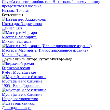
Служба спасения любви, или Не позволяй своему принцу
превратиться в козлика!
Наталья Толстая
Бестселлеры
Цветы для Элджернона
Дэниел Киз
Мастер и Маргарита
Михаил Булгаков
Мастер и Маргарита (Иллюстрированное издание)
Михаил Булгаков
Другие книги автора Руфат Мустафа-заде
Биржевой роман
Руфат Мустафа-заде
Мустафа и его ближние
1905 - Влас Дорошевич
Мустафа и его ближние
Народное творчество
Два года каникул