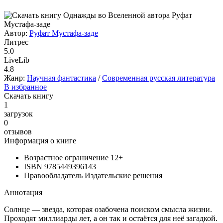
Автор:
Руфат Мустафа-заде
Литрес
5.0
LiveLib
4.8
Жанр:
Научная фантастика
/
Современная русская литература
В избранное
Скачать книгу
1
загрузок
0
отзывов
Информация о книге
Возрастное ограничение
12+
ISBN
9785449396143
Правообладатель
Издательские решения
Аннотация
Солнце — звезда, которая озабочена поиском смысла жизни.
Проходят миллиарды лет, а он так и остаётся для неё загадкой.