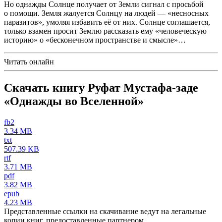
Но однажды Солнце получает от Земли сигнал с просьбой
о помощи. Земля жалуется Солнцу на людей — «несносных
паразитов», умоляя избавить её от них. Солнце соглашается,
только взамен просит Землю рассказать ему «человеческую
историю» о «бесконечном пространстве и смысле»…
Читать онлайн
Скачать книгу Руфат Мустафа-заде
«Однажды во Вселенной»
fb2
3.34 MB
txt
507.39 KB
rtf
3.71 MB
pdf
3.82 MB
epub
4.23 MB
Представленные ссылки на скачивание ведут на легальные
копии книг, предоставленные партнером.