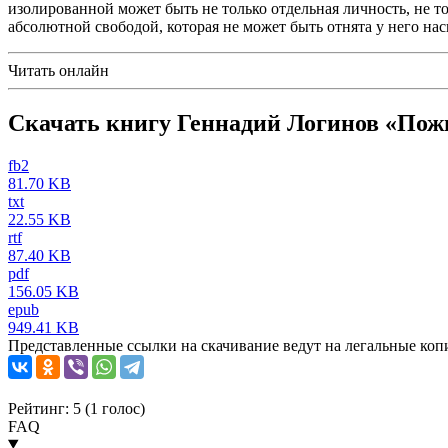
изолированной может быть не только отдельная личность, не т
абсолютной свободой, которая не может быть отнята у него н
Читать онлайн
Скачать книгу Геннадий Логинов «Пож
fb2
81.70 KB
txt
22.55 KB
rtf
87.40 KB
pdf
156.05 KB
epub
949.41 KB
Представленные ссылки на скачивание ведут на легальные коп
Рейтинг: 5 (
1
голос)
FAQ