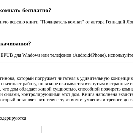
комнат» бесплатно?
лную версию книги "Пожиратель комнат" от автора Геннадий Ло
скачивания?
 EPUB для Windows или телефонов (Android/iPhone), используйт
гинова, который погружает читателя в удивительную концепцию.
начинает работу, но вскоре оказывается втянутым в странные и
, что дом обладает живой сущностью, способной пожирать комна
кими силами, контролирующими этот дом. Книга наполнена экзи
оторый оставляет читателя с чувством изумления и тревоги до с
модерируются