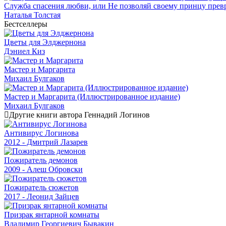
Служба спасения любви, или Не позволяй своему принцу превр
Наталья Толстая
Бестселлеры
Цветы для Элджернона
Дэниел Киз
Мастер и Маргарита
Михаил Булгаков
Мастер и Маргарита (Иллюстрированное издание)
Михаил Булгаков
Другие книги автора Геннадий Логинов
Антивирус Логинова
2012 - Дмитрий Лазарев
Пожиратель демонов
2009 - Алеш Обровски
Пожиратель сюжетов
2017 - Леонид Зайцев
Призрак янтарной комнаты
Владимир Георгиевич Бывакин