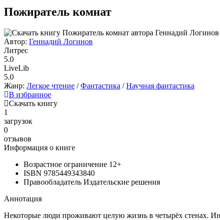
Пожиратель комнат
Автор:
Геннадий Логинов
Литрес
5.0
LiveLib
5.0
Жанр:
Легкое чтение
/
Фантастика
/
Научная фантастика
В избранное
Скачать книгу
1
загрузок
0
отзывов
Информация о книге
Возрастное ограничение
12+
ISBN
9785449343840
Правообладатель
Издательские решения
Аннотация
Некоторые люди проживают целую жизнь в четырёх стенах. Ино